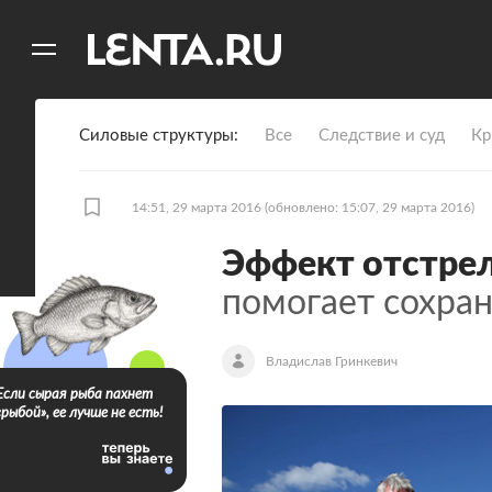
11
A
Силовые структуры
Все
Следствие и суд
Кр
14:51, 29 марта 2016
(обновлено: 15:07, 29 марта 2016)
Эффект отстре
помогает сохра
Владислав Гринкевич
Если сырая рыба пахнет
«рыбой», ее лучше не есть!