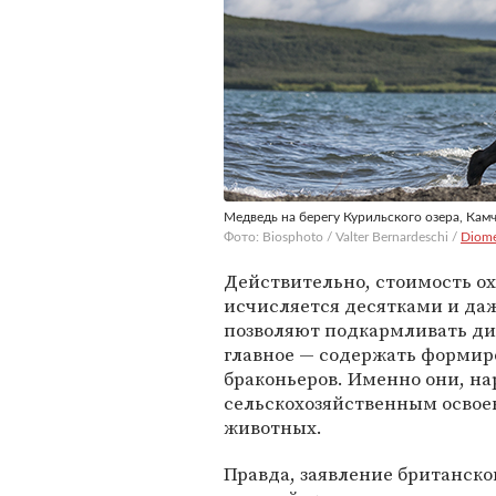
Медведь на берегу Курильского озера, Кам
Фото: Biosphoto / Valter Bernardeschi /
Diome
Действительно, стоимость ох
исчисляется десятками и даж
позволяют подкармливать ди
главное — содержать формир
браконьеров. Именно они, н
сельскохозяйственным освое
животных.
Правда, заявление британско