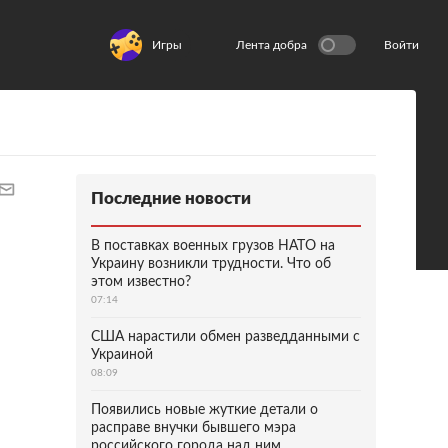
Игры
Лента добра
Войти
Последние новости
В поставках военных грузов НАТО на
Украину возникли трудности. Что об
этом известно?
07:14
США нарастили обмен разведданными с
Украиной
08:09
Появились новые жуткие детали о
расправе внучки бывшего мэра
российского города над ним