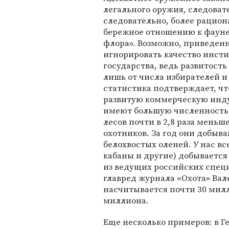
легального оружия, следоват
следовательно, более рацион
бережное отношению к фауне
флора». Возможно, приведенн
игнорировать качество инст
государства, ведь развитост
лишь от числа избирателей и
статистика подтверждает, чт
развитую коммерческую инд
имеют большую численность 
лесов почти в 2,8 раза меньш
охотников. За год они добыв
белохвостых оленей. У нас вс
кабаны и другие) добывается
из ведущих российских специ
главред журнала «Охота» Вал
насчитывается почти 30 милл
миллиона.
Еще несколько примеров: в 