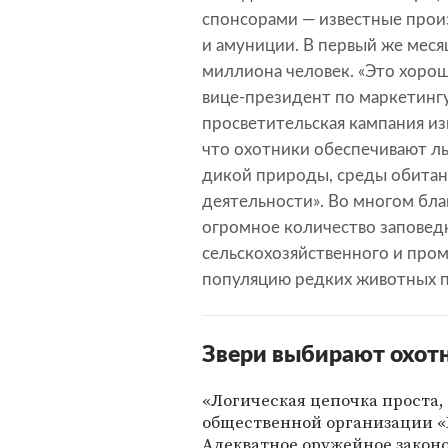
спонсорами — известные прои
и амуниции. В первый же меся
миллиона человек. «Это хоро
вице-президент по маркетингу
просветительская кампания и
что охотники обеспечивают л
дикой природы, среды обитан
деятельности». Во многом бла
огромное количество заповедн
сельскохозяйственного и про
популяцию редких животных п
Звери выбирают охот
«Логическая цепочка проста,
общественной организации «
Адекватное оружейное законо