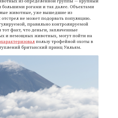
ивотных из определенной группы — крупный
и большими рогами и так далее. Объектами
ослые животные, уже вышедшие из
х отстрел не может подорвать популяцию.
гулируемой, правильно контролируемой
 тот факт, что деньги, заплаченные
рых и немощных животных, могут пойти на
охарактеризовал
пользу трофейной охоты в
туплений британский принц Уильям.