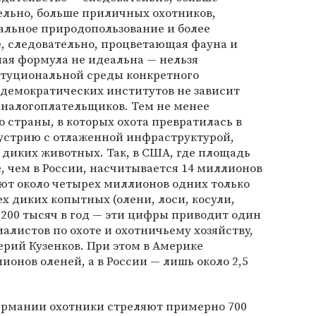
ельно, больше приличных охотников,
альное природопользование и более
, следовательно, процветающая фауна и
ая формула не идеальна — нельзя
итуциональной среды конкретного
ь демократических институтов не зависит
 налогоплательщиков. Тем не менее
о страны, в которых охота превратилась в
устрию с отлаженной инфраструктурой,
диких животных. Так, в США, где площадь
е, чем в России, насчитывается 14 миллионов
ают около четырех миллионов одних только
ех диких копытных (олени, лоси, косули,
 200 тысяч в год — эти цифры приводит один
алистов по охоте и охотничьему хозяйству,
ерий Кузенков. При этом в Америке
ионов оленей, а в России — лишь около 2,5
Германии охотники стреляют примерно 700