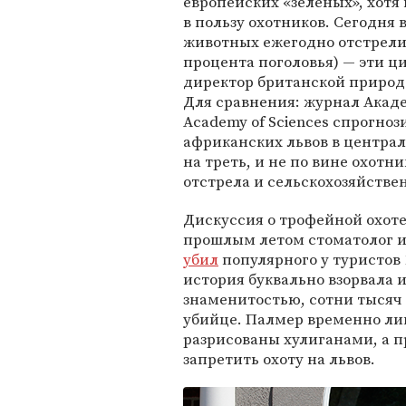
европейских «зеленых», хотя
в пользу охотников. Сегодня в
животных ежегодно отстрелив
процента поголовья) — эти ц
директор британской природо
Для сравнения: журнал Академ
Academy of Sciences спрогно
африканских львов в централ
на треть, и не по вине охотни
отстрела и сельскохозяйстве
Дискуссия о трофейной охоте
прошлым летом стоматолог из
убил
популярного у туристов 
история буквально взорвала 
знаменитостью, сотни тысяч 
убийце. Палмер временно ли
разрисованы хулиганами, а 
запретить охоту на львов.