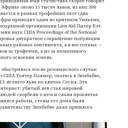
 приводимая ими статистика скорее говорит
 Африке около 15 тысяч львов, из них 300
ается в рамках трофейных охот (два
ифры приводит один из критиков Уильяма,
охранной организации Lion Aid Питер Кэт.
ии наук США Proceedings of the National
зировал двукратное сокращение популяции
ьных районах континента, а в восточных —
ков за трофеями, а из-за незаконного
нного освоения земель.
 обострилась после резонансного случая:
 США Уолтер Палмер, охотясь в Зимбабве,
13-летнего льва по кличке Сесил. Эта
интернет: убитый лев стал мировой
людей скорбели о нем и слали проклятья
шился работы, стены его дома были
правительству Зимбабве даже пришлось