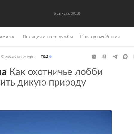
6 августа, 08:18
иминал
Полиция и спецслужбы
Преступная Россия
Силовые структуры
ла
Как охотничье лобби
нить дикую природу