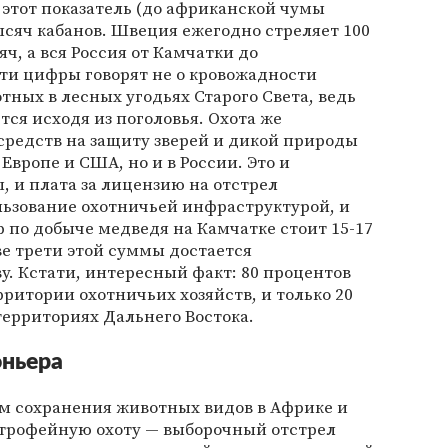
и этот показатель (до африканской чумы
тысяч кабанов. Швеция ежегодно стреляет 100
ч, а вся Россия от Камчатки до
ти цифры говорят не о кровожадности
тных в лесных угодьях Старого Света, ведь
я исходя из поголовья. Охота же
средств на защиту зверей и дикой природы
 Европе и США, но и в России. Это и
, и плата за лицензию на отстрел
льзование охотничьей инфраструктурой, и
р по добыче медведя на Камчатке стоит 15-17
е трети этой суммы достается
. Кстати, интересный факт: 80 процентов
рритории охотничьих хозяйств, и только 20
ерриториях Дальнего Востока.
оньера
 сохранения животных видов в Африке и
трофейную охоту — выборочный отстрел