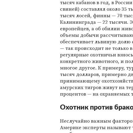
тысяч кабанов в год, в Росси
свиней) составлял около 35 
тысяч лосей, финны — 70 тыся
Калининграда — 22 тысячи. Э
европейцев, а об обилии живо
объемы добычи рассчитываютс
обеспечивает львиную долю 
— так происходит не только в
регулярные охотничьи взносы
конкретного животного, и по
многое другое. К примеру, ту
тысяч долларов, примерно дв
принимающему охотхозяйству
амурских тигров живут на те
процентов — на охраняемых т
Охотник против брак
Неслучайно важным фактором
Америке эксперты называют 