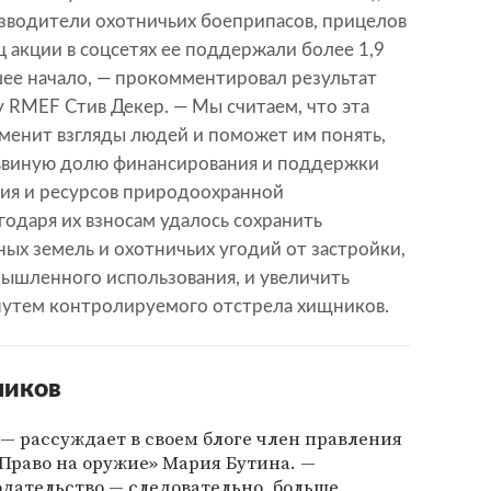
зводители охотничьих боеприпасов, прицелов
ц акции в соцсетях ее поддержали более 1,9
шее начало, — прокомментировал результат
 RMEF Стив Декер. — Мы считаем, что эта
зменит взгляды людей и поможет им понять,
ьвиную долю финансирования и поддержки
ия и ресурсов природоохранной
годаря их взносам удалось сохранить
ых земель и охотничьих угодий от застройки,
мышленного использования, и увеличить
утем контролируемого отстрела хищников.
ников
 — рассуждает в своем блоге член правления
Право на оружие» Мария Бутина. —
дательство — следовательно, больше