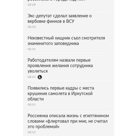
08:09
Экс-депутат сделал заявление о
вербовке финнов в ВСУ
08:02
Неизвестный хищник съел смотрителя
знаменитого заповедника
08:01
Работодателям назвали первые
проявления желания сотрудника
уволиться
08:01
Появились первые кадры с места
крушения самолета в Иркутской
области
08:01
Россиянка описала жизнь с египтянином
словами «флиртовал при мне, не считал
это проблемой»
08:01