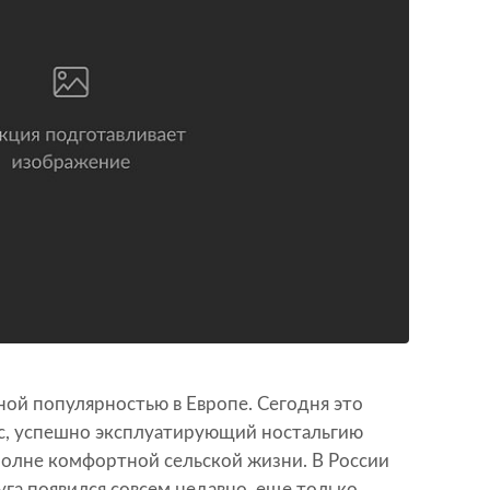
ой популярностью в Европе. Сегодня это
с, успешно эксплуатирующий ностальгию
полне комфортной сельской жизни. В России
уга появился совсем недавно, еще только