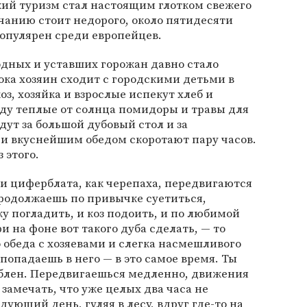
кий туризм стал настоящим глотком свежего
лчанию стоит недорого, около пятидесяти
популярен среди европейцев.
дных и уставших горожан давно стало
ка хозяин сходит с городскими детьми в
оз, хозяйка и взрослые испекут хлеб и
саду теплые от солнца помидоры и травы для
ядут за большой дубовый стол и за
и вкуснейшим обедом скоротают пару часов.
 этого.
ки циферблата, как черепаха, передвигаются
продолжаешь по привычке суетиться,
ку погладить, и коз подоить, и по любимой
и на фоне вот такого дуба сделать, — то
 обеда с хозяевами и слегка насмешливого
попадаешь в него — в это самое время. Ты
блен. Передвигаешься медленно, движения
замечать, что уже целых два часа не
дующий день, гуляя в лесу, вдруг где-то на