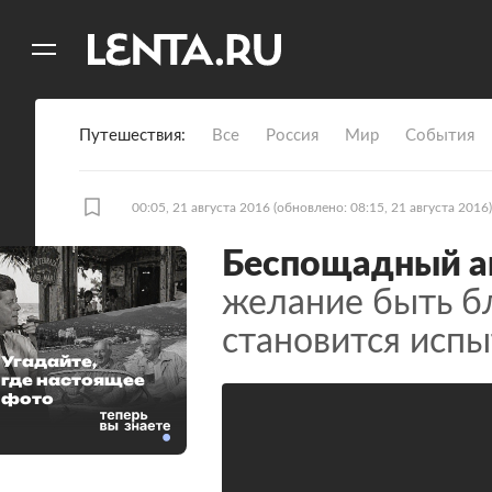
11
A
Путешествия
Все
Россия
Мир
События
00:05, 21 августа 2016
(обновлено: 08:15, 21 августа 2016)
Беспощадный а
желание быть б
становится исп
Угадайте,
где настоящее
фото