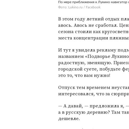
По мере приближения к Лукино навигатор 
Фото: Lukino.ru / Facebook
В этом году летний отдых пла
авось. Авось не сработал. Це
сезона стоили как кругосветн
места концентрации пляжных 
И тут я увидела рекламу по
названием «Подворье Лукино
радостную, звенящую. Приезжа
городской суете, побудьте ф
это то, что вам нужно!
Отпуск тем временем неуста
интересовался, что за сюрпри
— А давай, — предложила я, —
а в русскую деревню? Там так
дешевле.