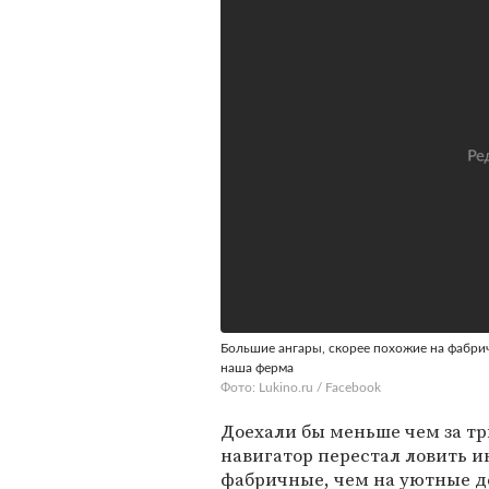
Большие ангары, скорее похожие на фабрич
наша ферма
Фото: Lukino.ru / Facebook
Доехали бы меньше чем за три
навигатор перестал ловить и
фабричные, чем на уютные де