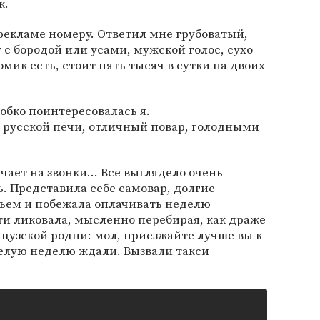
ж.
 рекламе номеру. Ответил мне грубоватый,
 с бородой или усами, мужской голос, сухо
омик есть, стоит пять тысяч в сутки на двоих
робко поинтересовалась я.
 в русской печи, отличный повар, голодными
ечает на звонки… Все выглядело очень
ь. Представила себе самовар, долгие
ньем и побежала оплачивать неделю
и ликовала, мысленно перебирая, как драже
нцузской родни: мол, приезжайте лучше вы к
Целую неделю ждали. Вызвали такси