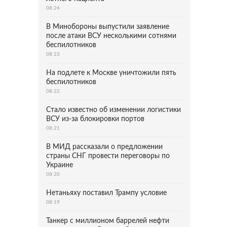
08:24
В Минобороны выпустили заявление
после атаки ВСУ несколькими сотнями
беспилотников
08:23
На подлете к Москве уничтожили пять
беспилотников
08:22
Стало известно об изменении логистики
ВСУ из-за блокировки портов
08:21
В МИД рассказали о предложении
страны СНГ провести переговоры по
Украине
08:20
Нетаньяху поставил Трампу условие
08:19
Танкер с миллионом баррелей нефти