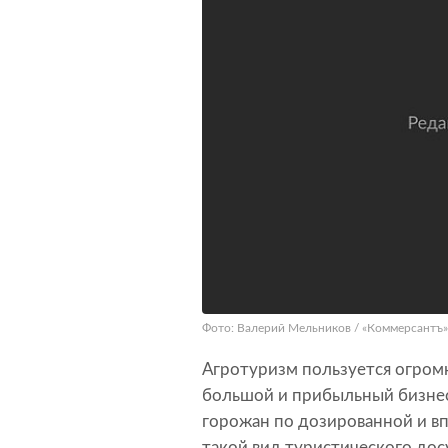
Фото: Валерий Мельников / «Коммерсантъ»
Агротуризм пользуется огромн
большой и прибыльный бизне
горожан по дозированной и в
такой вид туристического дос