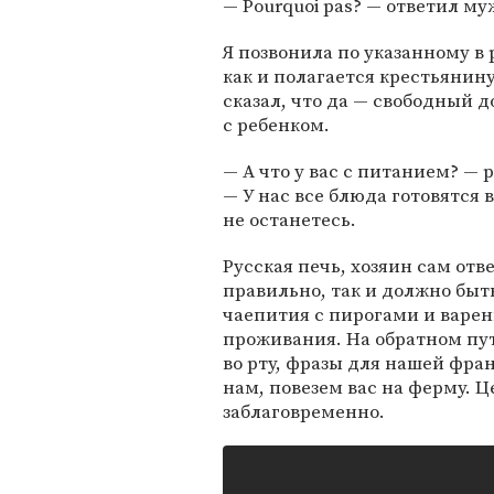
— Pourquoi pas? — ответил му
Я позвонила по указанному в
как и полагается крестьянину
сказал, что да — свободный д
с ребенком.
— А что у вас с питанием? — 
— У нас все блюда готовятся
не останетесь.
Русская печь, хозяин сам отв
правильно, так и должно быт
чаепития с пирогами и варе
проживания. На обратном пут
во рту, фразы для нашей фра
нам, повезем вас на ферму. 
заблаговременно.