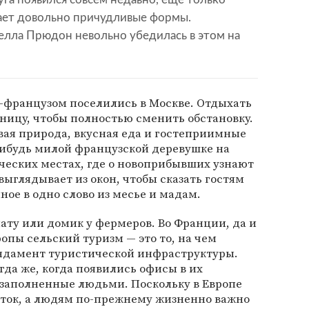
тает довольно причудливые формы.
елла Прюдон невольно убедилась в этом на
м-французом поселились в Москве. Отдыхать
ницу, чтобы полностью сменить обстановку.
ивая природа, вкусная еда и гостеприимные
-нибудь милой французской деревушке на
ческих местах, где о новоприбывших узнают
 выглядывает из окон, чтобы сказать гостям
ное в одно слово из месье и мадам.
ту или домик у фермеров. Во Франции, да и
опы сельский туризм — это то, на чем
ндамент туристической инфраструктуры.
гда же, когда появились офисы в их
 заполненные людьми. Поскольку в Европе
оток, а людям по-прежнему жизненно важно