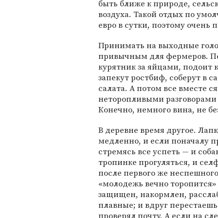
быть ближе к природе, сельс
воздуха. Такой отдых по умо
евро в сутки, поэтому очень 
Принимать на выходные голо
привычным для фермеров. По
курятник за яйцами, подоит к
запекут ростбиф, соберут в 
салата. А потом все вместе с
неторопливыми разговорами 
Конечно, немного вина, не без
В деревне время другое. Лап
медленно, и если поначалу 
стремясь все успеть — и соба
тропинке прогуляться, и селф
после первого же неспешного
«молодежь вечно торопится» 
защищен, накормлен, рассла
плавные; и вдруг перестаешь 
проверял почту. А если на сле