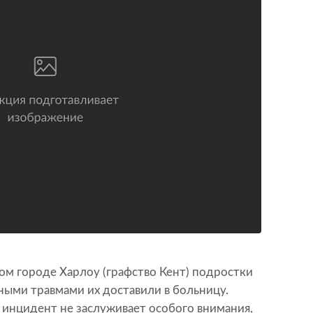
ом городе Харлоу (графство Кент) подростки
зными травмами их доставили в больницу.
 инцидент не заслуживает особого внимания,