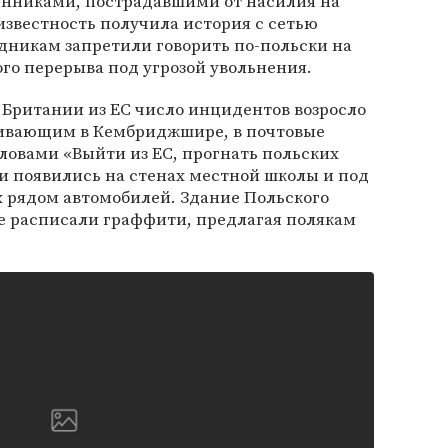
венниками, пострадавшими от насилия на
звестность получила история с сетью
рудникам запретили говорить по-польски на
ого перерыва под угрозой увольнения.
 Британии из ЕС число инцидентов возросло
живающим в Кембриджшире, в почтовые
ловами «Выйти из ЕС, прогнать польских
ки появились на стенах местной школы и под
рядом автомобилей. Здание Польского
не расписали граффити, предлагая полякам