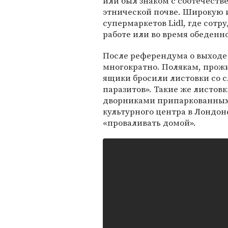
или был знаком с соотечест
этнической почве. Широкую и
супермаркетов Lidl, где сот
работе или во время обеденн
После референдума о выходе
многократно. Полякам, про
ящики бросили листовки со с
паразитов». Такие же листов
дворниками припаркованных 
культурного центра в Лондо
«проваливать домой».