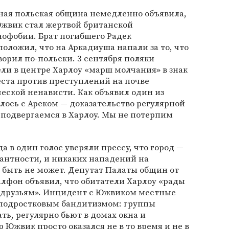
ная польская община немедленно объявила,
Южвик стал жертвой британской
офобии. Брат погибшего Радек
оложил, что на Аркадиуша напали за то, что
ворил по-польски. 3 сентября поляки
ли в центре Харлоу «марш молчания» в знак
ста против преступлений на почве
еской ненависти. Как объявил один из
илось с Ареком — доказательство регулярной
подвергаемся в Харлоу. Мы не потерпим
 в один голос уверяли прессу, что город —
антности, и никаких нападений на
и быть не может. Депутат Палаты общин от
алфон объявил, что обитатели Харлоу «рады
 друзьям». Инцидент с Южвиком местные
подростковым бандитизмом: группы
ть, регулярно бьют в домах окна и
 Южвик просто оказался не в то время и не в