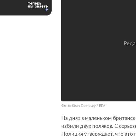
Фото: Sean Dempsey / EPA
На днях в маленьком британск
избили двух поляков. С серье
Полиция утверждает, что этот