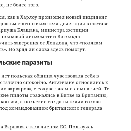
, не более того.
ся, как в Харлоу произошел новый инцидент
аршавы срочно вылетела делегация в составе
ариуша Блащака, министра юстиции
вы польской дипломатии Витольда
учить заверения от Лондона, что «полякам
ь». Но вряд ли слова здесь помогут.
льские паразиты
лет польская община чувствовала себя в
статочно спокойно. Англичане относились к
их варваров», с сочувствием и симпатией. Те
кие пилоты сражались в Битве за Британию,
конвои, а польские солдаты клали головы
под командованием британского генерала
да Варшава стала членом ЕС. Пользуясь