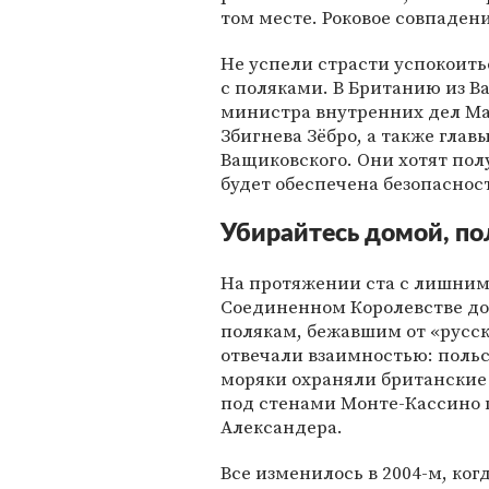
том месте. Роковое совпадение
Не успели страсти успокоить
с поляками. В Британию из В
министра внутренних дел М
Збигнева Зёбро, а также гла
Ващиковского. Они хотят пол
будет обеспечена безопасност
Убирайтесь домой, по
На протяжении ста с лишним 
Соединенном Королевстве до
полякам, бежавшим от «русск
отвечали взаимностью: польс
моряки охраняли британские 
под стенами Монте-Кассино 
Александера.
Все изменилось в 2004-м, ког