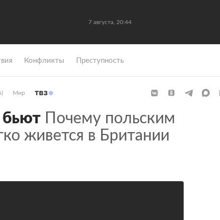
7 августа, 20:44
вия
Конфликты
Преступность
6)
Мир
ь бьют
Почему польским
гко живется в Британии