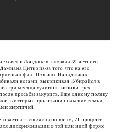
5 человек в Лондоне атаковала 39-летнего
амиана Цитко из-за того, что на его
арисован флаг Польши. Нападавшие
збивали ногами, выкрикивая «Убирайся в
рез три месяца хулиганы избили трех
после просьбы закурить. Еще одному поляку
омов, в которых проживали польские семьи,
ами кирпичей.
ивается — согласно опросам, 71 процент
ался дискриминации в той или иной форме