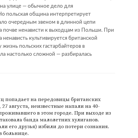
на улице — обычное дело для
Но польская община интерпретирует
тало очередным звеном в длинной цепи
а почве ненависти к выходцам из Польши. При
а ненависть культивируется британской
 жизнь польских гастарбайтеров в
ла настолько сложной — разбиралась
сяц попадает на передовицы британских
, 27 августа, неизвестные напали на 40-
роживавшего в этом городе. При выходе из
таковала банда малолетних хулиганов.
али его друзья) избили до потери сознания.
в больнице.