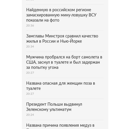
Найденную в российском регионе
замаскированную мину-ловушку ВСУ
показали на фото
20:36
Замглавы Минстроя сравнил качество
жилья в России и Нью-Йорке
20:34
Мужчина пробрался на борт самолета в
США, заснул в туалете и был задержан
за попытку угона
20:27
Названа опасная для женщин поза в
туалете
20:27
Президент Польши выдвинул
Зеленскому ультиматум
20:24
Названа причина появления медуз в