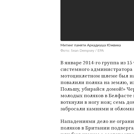
Митинг памяти Аркадиуша Южвика
Фото: Sean Dempsey / EPA
В январе 2014-го группа из 1
системного администратора Д
мотоциклетном шлеме был н
повалили поляка на землю, и
Польшу, убирайся домой!» Че
молодых поляков в Белфасте 
воткнули в ногу нож; семь д
забросали камнями и обломк
Нападениями дело не огранич
поляков в Британии подверг