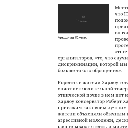
Мест
что 
полон
предп
он го
прове
Аркадиуш Южвик
проте
этнич
организаторов, «то, что случ
дискриминации, которой мы 
больше такого обращения».
Коренные жители Харлоу тогда
оплот исключительной толер
этнической почве в нем нет 
Харлоу консерватор Роберт Х
приезжим как своим лучшим
жители объясняли обычным 
агрессивной молодежи, деска
расписывают стены, и мистер