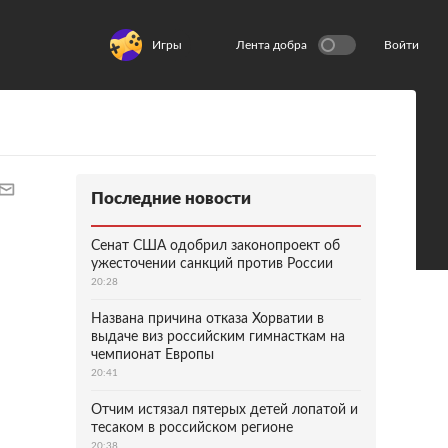
Игры
Лента добра
Войти
Последние новости
Сенат США одобрил законопроект об
ужесточении санкций против России
20:28
Названа причина отказа Хорватии в
выдаче виз российским гимнасткам на
чемпионат Европы
20:41
Отчим истязал пятерых детей лопатой и
тесаком в российском регионе
20:38