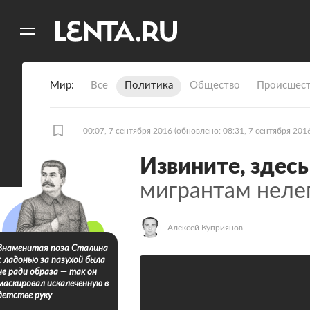
11
A
Мир
Все
Политика
Общество
Происшест
00:07, 7 сентября 2016
(обновлено: 08:31, 7 сентября 201
Извините, здес
мигрантам неле
Алексей Куприянов
Знаменитая поза Сталина
с ладонью за пазухой была
не ради образа — так он
маскировал искалеченную в
детстве руку