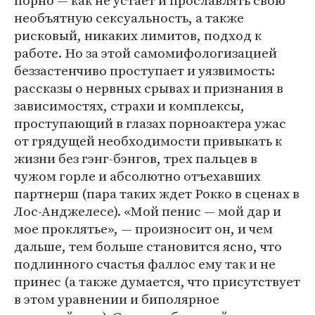
порно — как не устает и прославлять свою
необъятную сексуальность, а также
рисковый, никаких лимитов, подход к
работе. Но за этой самомифологизацией
беззастенчиво проступает и уязвимость:
рассказы о нервных срывах и признания в
зависимостях, страхи и комплексы,
проступающий в глазах порноактера ужас
от грядущей необходимости привыкать к
жизни без гэнг-бэнгов, трех пальцев в
чужом горле и абсолютно отъехавших
партнерш (пара таких ждет Рокко в сценах в
Лос-Анджелесе). «Мой пенис — мой дар и
мое проклятье», — произносит он, и чем
дальше, тем больше становится ясно, что
подлинного счастья фаллос ему так и не
принес (а также думается, что присутствует
в этом уравнении и биполярное