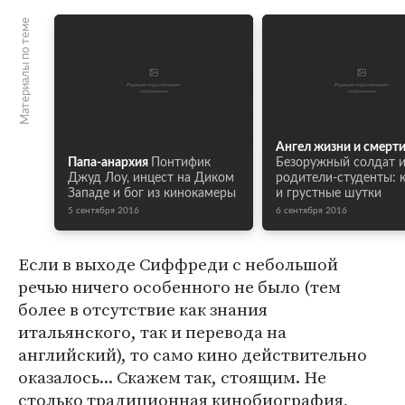
Материалы по теме
Ангел жизни и смерт
Папа-анархия
Понтифик
Безоружный солдат 
Джуд Лоу, инцест на Диком
родители-студенты: 
Западе и бог из кинокамеры
и грустные шутки
5 сентября 2016
6 сентября 2016
Если в выходе Сиффреди с небольшой
речью ничего особенного не было (тем
более в отсутствие как знания
итальянского, так и перевода на
английский), то само кино действительно
оказалось... Скажем так, стоящим. Не
столько традиционная кинобиография,