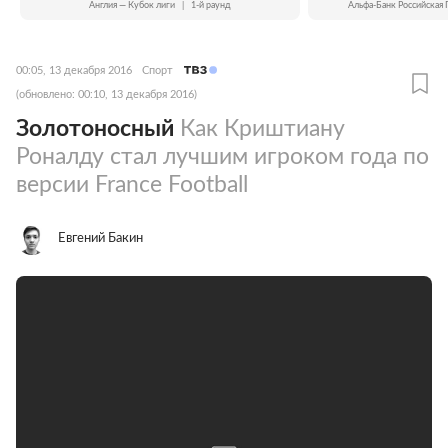
Англия — Кубок лиги
|
1-й раунд
Альфа-Банк Российская 
00:05, 13 декабря 2016
Спорт
(обновлено: 00:10, 13 декабря 2016)
Золотоносный
Как Криштиану
Роналду стал лучшим игроком года по
версии France Football
Евгений Бакин