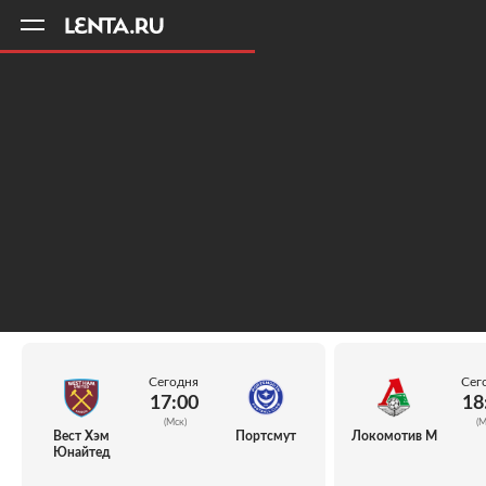
11
A
Сегодня
Сег
17:00
18
(Мск)
(М
Вест Хэм
Портсмут
Локомотив М
Юнайтед