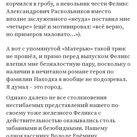
корчился в гробу, а невольник чести Феликс
Александрович Раскольников вместо
вполне заслуженного «неуда» поставил мне
«четыре» (ещё и мотивировал: «всё верно,
но примеров маловато…»).
А вот с упомянутой «Матерью» такой трюк
не прошёл, и прямо перед выпуском Феликс
влепил мне безжалостную пару, поскольку о
наличии в нечитаном романе героя по
фамилии Находка я вообще не подозревал.
Я думал – это город.
Однако далеко не все столкновения
несгибаемых представлений нашего по-
своему тоже железного Феликса с
действительностью оказывались столь
забавными и безобидными. Нашему
однокласснику Володе Ерёмину