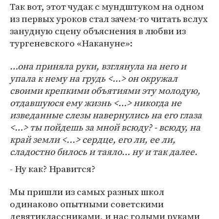
Так вот, этот чудак с мундштуком на одном
из первых уроков стал зачем-то читать вслух
занудную сцену объяснения в любви из
тургеневского «Накануне»:
…она приняла руки, взглянула на него и
упала к нему на грудь <…> он окружал
своими крепкими объятиями эту молодую,
отдавшуюся ему жизнь <…> никогда не
изведанные слезы навернулись на его глаза
<…> ты пойдешь за мной всюду? - всюду, на
край земли <...> сердце, его ли, ее ли,
сладостно билось и таяло… ну и так далее.
- Ну как? Нравится?
Мы пришли из самых разных школ
одинаково опытными советскими
девятиклассниками, и нас голыми руками