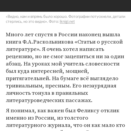
«Видно, нам и впрямь было хорошо. Фотографии потускнели, детали
стерлись, но это видно». Фото:
iknigi.net
Много лет спустя в России наконец вышла
книга Ф.А.Раскольникова «Статьи о русской
литературе». Я очень хотел написать
рецензию, но не смог зацепиться ни за один
абзац. На уроках мой учитель словесности
был куда интересней, мощней,
притягательней. На бумаге всё выглядело
тривиальным, пресным. Его незаурядная
личность тонула в правильных
литературоведческих пассажах.
Я понимал, как важен был Феликсу отклик
именно из России, из толстого
литературного журнала, что он как мало кто