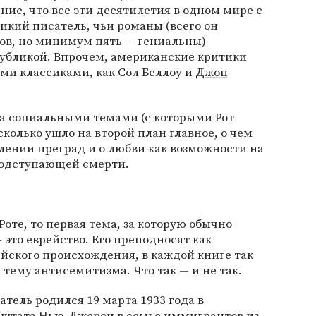
ние, что все эти десятилетия в одном мире с
кий писатель, чьи романы (всего он
ков, но минимум пять — гениальны)
убликой. Впрочем, американские критики
ими классиками, как Сол Беллоу и
Джон
за социальными темами (с которыми Рот
сколько ушло на второй план главное, о чем
олении преград и о любви как возможности на
 подступающей смерти.
Роте, то первая тема, за которую обычно
 это еврейство. Его преподносят как
йского происхождения, в каждой книге так
тему антисемитизма. Что так — и не так.
тель родился 19 марта 1933 года в
 штата Нью-Джерси в семье иммигрантов из