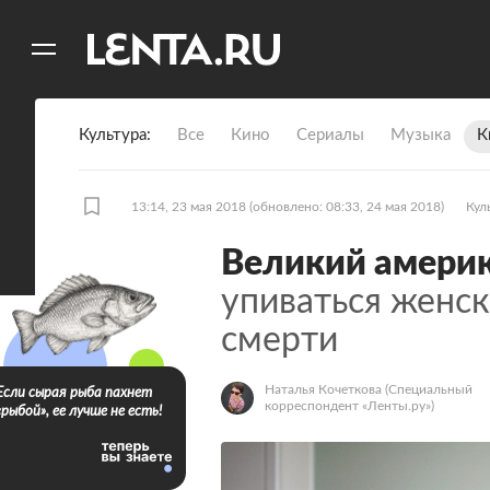
11
A
Культура
Все
Кино
Сериалы
Музыка
К
13:14, 23 мая 2018
(обновлено: 08:33, 24 мая 2018)
Кул
Великий амери
упиваться женск
смерти
Наталья Кочеткова
(Специальный
Если сырая рыба пахнет
корреспондент «Ленты.ру»)
«рыбой», ее лучше не есть!