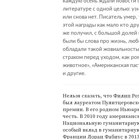
каждую осень ждали новости 
литературе с одной целью: уз
или снова нет. Писатель умер,
этой награды как мало кто дру
же получил, с большой долей
были бы слова про жизнь, люб
обладали такой жовиальность
страхом перед уходом, как р
животное», «Американская пас
и другие.
Нельзя сказать, что
Филип Ро
был лауреатом Пулитцеровск
премии. В его родном Ньюарк
честь. В 2010 году американ
Национальную гуманитарную
особый вклад в гуманитарну
Франции
Лоран Фабиус
в 201