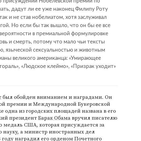
о присуждении Нобелевской премии по
нать, дадут ли ее уже наконец Филипу Роту
 так и не став нобелиатом, хотя заслуживал
гой. Но если бы так вышло, что он бы ее все
 вероятности в премиальной формулировке
овь и смерть, потому что мало чьи тексты
ю, языческой сексуальностью и животным
оманы великого американца: «Умирающее
тораль», «Людское клеймо», «Призрак уходит»
т
был обойден вниманием и наградами. Он
ой премии и Международной Букеровской
е одна из городских площадей названа в его
ский президент
Барак Обама
вручил писателю
 медаль США, которая присуждается за
ю науку, а министр иностранных дел
3 году наградил его орденом Почетного