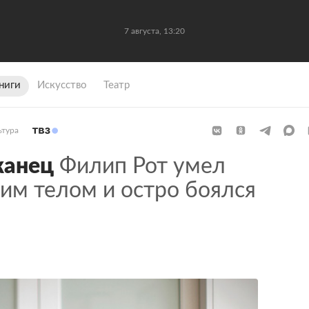
7 августа, 13:20
ниги
Искусство
Театр
ьтура
канец
Филип Рот умел
им телом и остро боялся