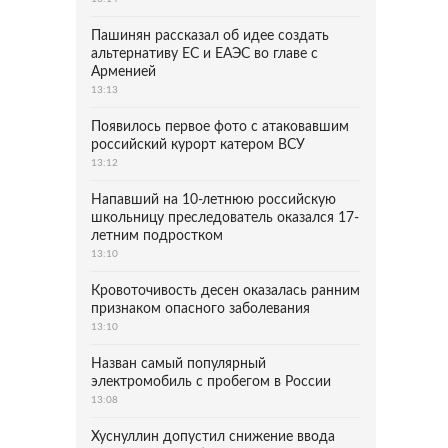
Пашинян рассказал об идее создать
альтернативу ЕС и ЕАЭС во главе с
Арменией
13:13
Появилось первое фото с атаковавшим
российский курорт катером ВСУ
13:12
Напавший на 10-летнюю российскую
школьницу преследователь оказался 17-
летним подростком
13:10
Кровоточивость десен оказалась ранним
признаком опасного заболевания
13:10
Назван самый популярный
электромобиль с пробегом в России
13:08
Хуснуллин допустил снижение ввода