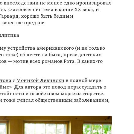
то впоследствии не менее едко иронизировал
ась классовая система в конце ХХ века, и
Гарвард
, хорошо быть бедным
качестве предков.
олитика
му устройства американского (и не только
о тоже) общества и быта, президентских
ов — мотив всех романов Рота. В каких-то
тона
с
Моникой Левински
в полной мере
ймо». Для автора это повод порассуждать о
стойности и назойливом морализаторстве.
он тоже считал общественным заболеванием,