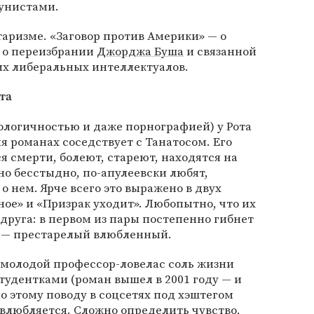
унистами.
таризме. «Заговор против Америки» — о
— о переизбрании
Джорджа Буша
и связанной
их либеральных интеллектуалов.
та
иологичностью и даже порнографией) у Рота
ия романах соседствует с Танатосом. Его
я смерти, болеют, стареют, находятся на
о бесстыдно, по-апулеевски любят,
 нем. Ярче всего это выражено в двух
ое» и «Призрак уходит». Любопытно, что их
 друга: в первом из пары постепенно гибнет
 — престарелый влюбленный.
молодой профессор-ловелас соль жизни
студентками (роман вышел в 2001 году — и
по этому поводу в соцсетях под хэштегом
т влюбляется. Сложно определить чувство,