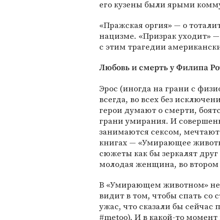
его кузены были ярыми комм
«Пражская оргия» — о тотали
нацизме. «Призрак уходит» 
с этим трагедии американск
Любовь и смерть у Филипа Ро
Эрос (иногда на грани с физ
всегда, во всех без исключен
герои думают о смерти, боятс
грани умирания. И совершенн
занимаются сексом, мечтают о
книгах — «Умирающее животн
сюжеты как бы зеркалят друг
молодая женщина, во втором
В «Умирающем животном» не
видит в том, чтобы спать со 
ужас, что сказали бы сейчас 
#metoo). И в какой-то момен