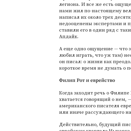
легиона. И все же есть ощуще
нами жил по-настоящему вели
написал их около трех десят
недооценены экспертами и п
ставили его в один ряд с так
Апдайк
.
А еще одно ощущение — что 
любил играть, что уж там) не
он писал: о жизни как преод
короткое время не думать о
Филип Рот и еврейство
Когда заходит речь о Филипе 
хватается говорящий о нем, —
американского писателя евре
или иначе рассуждающего на 
Действительно, будущий писа
еврейском квартале Ньюарка