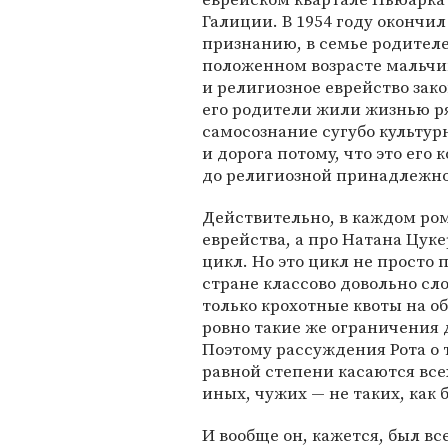
Галиции. В 1954 году окончил
признанию, в семье родителе
положенном возрасте мальчик
и религиозное еврейство зак
его родители жили жизнью р
самосознание сугубо культурн
и дорога потому, что это его к
до религиозной принадлежно
Действительно, в каждом ром
еврейства, а про Натана Цуке
цикл. Но это цикл не просто п
стране классово довольно сл
только крохотные квоты на об
ровно такие же ограничения д
Поэтому рассуждения Рота о т
равной степени касаются все
иных, чужих — не таких, как
И вообще он, кажется, был вс