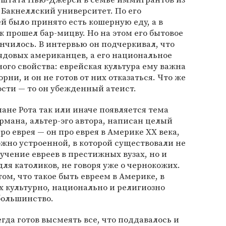
 Бакнеллский университет. По его
й было принято есть кошерную еду, а в
 прошел бар-мицву. Но на этом его бытовое
ончилось. В интервью он подчеркивал, что
ядовых американцев, а его национальное
ого свойства: еврейская культура ему важна
орни, и он не готов от них отказаться. Что же
сти — то он убежденный атеист.
ане Рота так или иначе появляется тема
рмана, альтер-эго автора, написан целый
ро еврея — он про еврея в Америке ХХ века,
ожно устроенной, в которой существовали не
учение евреев в престижных вузах, но и
ля католиков, не говоря уже о чернокожих.
ом, что такое быть евреем в Америке, в
х культурно, национально и религиозно
 большинство.
егда готов высмеять все, что поддавалось и