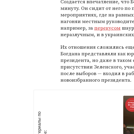
Создается впечатление, что Б
минуту. Он сидит от него по
мероприятиях, где на равных
нагоняи местным руководител
например, за
перекусом
шаур
неразлучным, и в украинских
Их отношения сложились еще
Богдана представляли как ю
президента, но даже в таком 
присутствии Зеленского, уча
после выборов — входил в ра
новоизбранного президента.
М
а
т
р
и
а
л
ы
п
о
т
е
м
е