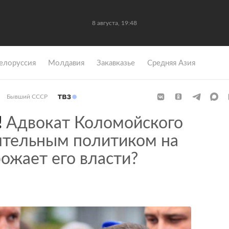
8 августа, 19:48
елоруссия
Молдавия
Закавказье
Средняя Азия
Бывший СССР
!
Адвокат Коломойского
ятельным политиком на
рожает его власти?