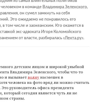
 одним из самых влиятельных политиков
 человеком в команде
Владимира Зеленского
,
равления, он сумел замкнуть на себя
ний. Это ожидаемо не понравилось его
в том числе и заокеанским. Кто окажется в
тставкой экс-адвоката Игоря Коломойского
ранением от власти, разбиралась
«Лента.ру»
.
немного детским лицом и широкой улыбкой
ента Владимира Зеленского, чтобы что-то
вно и вызывает
волну
насмешек в
отя человека на фото вряд ли можно считать
 Это руководитель офиса президента
, который сегодня является чуть ли не
ком страны.