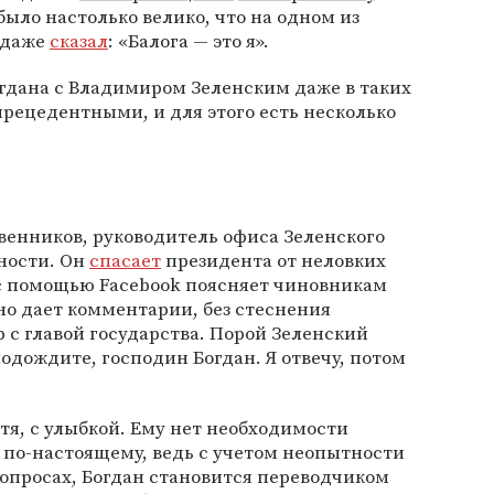
было настолько велико, что на одном из
 даже
сказал
: «Балога — это я».
гдана с Владимиром Зеленским даже в таких
прецедентными, и для этого есть несколько
венников, руководитель офиса Зеленского
ности. Он
спасает
президента от неловких
 с помощью Facebook поясняет чиновникам
но дает комментарии, без стеснения
р с главой государства. Порой Зеленский
 подождите, господин Богдан. Я отвечу, потом
тя, с улыбкой. Ему нет необходимости
о по-настоящему, ведь с учетом неопытности
опросах, Богдан становится переводчиком