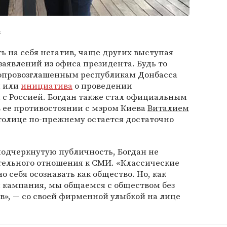
k
ь на себя негатив, чаще других выступая
аявлений из офиса президента. Будь то
опровозглашенным республикам Донбасса
м или
инициатива
о проведении
 с Россией. Богдан также стал официальным
 ее противостоянии с мэром Киева
Виталием
столице по-прежнему остается достаточно
подчеркнутую публичность, Богдан не
тельного отношения к СМИ. «Классические
себя осознавать как общество. Но, как
 кампания, мы общаемся с обществом без
в», — со своей фирменной улыбкой на лице