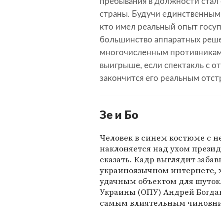
пребывания в должности стал
страны. Будучи единственным
кто имел реальный опыт госуп
большинство аппаратных реше
многочисленным противникам, 
выигрыше, если спектакль с о
закончится его реальным отст
Зе и Бо
Человек в синем костюме с 
наклоняется над ухом презид
сказать. Кадр выглядит заба
украиноязычном интернете, х
удачным объектом для шуток.
Украины (ОПУ) Андрей Богдан
самым влиятельным чиновни