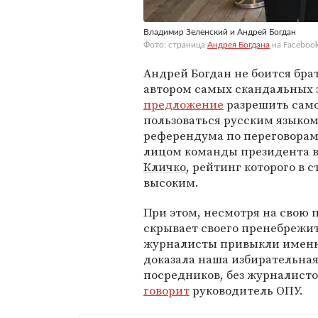
Владимир Зеленский и Андрей Богдан
Фото: страница
Андрея Богдана
на Faceboo
Андрей Богдан не боится брат
автором самых скандальных з
предложение
разрешить сам
пользоваться русским языко
референдума по переговорам
лицом команды президента в
Кличко
, рейтинг которого в 
высоким.
При этом, несмотря на свою 
скрывает своего пренебрежи
журналисты привыкли именно 
доказала наша избирательная
посредников, без журналисто
говорит
руководитель ОПУ.