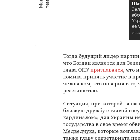
е
:
Ша
Зел
абс
Укр
ее 
23 и
Тогда будущий лидер партии
что Богдан является для Зел
глава ОПУ
признавался
, что 
комика принять участие в пр
человеком, кто поверил в то,
реальностью.
Ситуация, при которой глава
близкую дружбу с главой гос
кардиналом», для Украины не
государства в свое время об
Медведчука
, которые возгла
также главу секретариата пр