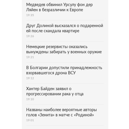
Медведев обвинил Урсулу фон дер
Ляйен в безразличии к Европе
19:35
Друг Долиной высказался о подаренной
ей после скандала квартире
19:26
Немецкие резервисты оказались
вынуждены забирать у военных оружие
19:21
В Болгарии допустили принадлежность
взорвавшегося дрона ВСУ
19:12
Хантер Байден заявил о
прогрессировании рака у отца
19:10
Названы наиболее вероятные авторы
голов «Зенита» в матче с «Родиной»
19:01