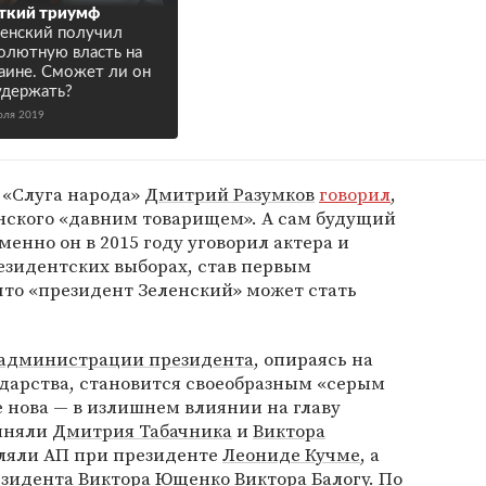
ткий триумф
енский получил
олютную власть на
аине. Сможет ли он
удержать?
юля 2019
 «Слуга народа»
Дмитрий Разумков
говорил
,
енского «давним товарищем». А сам будущий
именно он в 2015 году уговорил актера и
езидентских выборах, став первым
 что «президент Зеленский» может стать
администрации президента
, опираясь на
ударства, становится своеобразным «серым
 нова — в излишнем влиянии на главу
виняли
Дмитрия Табачника
и
Виктора
вляли АП при президенте
Леониде Кучме
, а
езидента
Виктора Ющенко
Виктора Балогу
. По