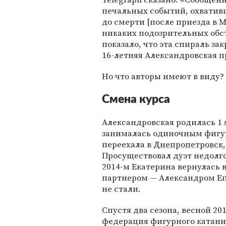
печальных событий, охватив
до смерти [после приезда в М
никаких подозрительных обс
показало, что эта спираль зак
16-летняя Александровская п
Но что авторы имеют в виду?
Смена курса
Александровская родилась 1 я
занималась одиночным фигур
переехала в
Днепропетровск
Просуществовал дуэт недолго
2014-м Екатерина вернулась 
партнером — Александром Еп
не стали.
Спустя два сезона, весной 20
федерация фигурного катани