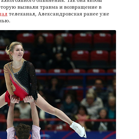
 алкогольного опьянения. Так она якобы
оторую вызвали травма и возвращение в
щал
телеканал, Александровская ранее уже
нью.