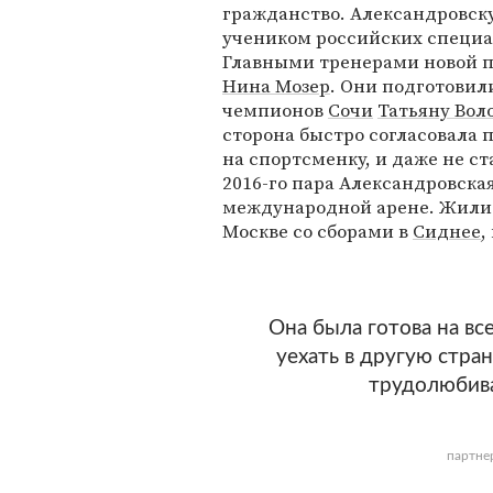
гражданство. Александровску
учеником российских специа
Главными тренерами новой п
Нина Мозер
. Они подготови
чемпионов
Сочи
Татьяну Вол
сторона быстро согласовала 
на спортсменку, и даже не ст
2016-го пара Александровска
международной арене. Жили 
Москве со сборами в
Сиднее
,
Она была готова на все
уехать в другую стран
трудолюбива
партне