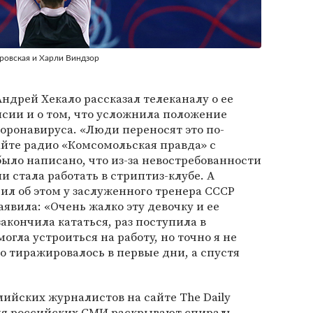
ровская и Харли Виндзор
дрей Хекало рассказал телеканалу о ее
сии и о том, что усложнила положение
оронавируса. «Люди переносят это по-
сайте радио «Комсомольская правда» с
ыло написано, что из-за невостребованности
и стала работать в стриптиз-клубе. А
ил об этом у заслуженного тренера СССР
заявила: «Очень жалко эту девочку и ее
акончила кататься, раз поступила в
огла устроиться на работу, но точно я не
ко тиражировалось в первые дни, а спустя
ийских журналистов на сайте The Daily
ния российских СМИ раскрывают спираль