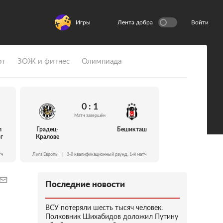
Игры
Лента добра
Войти
рт
ЗОЖ и фитнес
Олимпиада
0 : 1
Матч завершён
л
Градец-
Бешикташ
г
Кралове
тч
Лига Европы
|
3-й квалификационный раунд. 1-й матч
Последние новости
ВСУ потеряли шесть тысяч человек.
Полковник Шихабидов доложил Путину