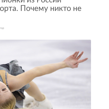
пионки из России
орта. Почему никто не
тор