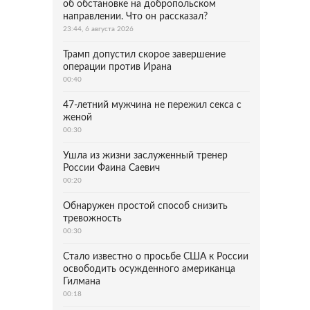
об обстановке на добропольском
направлении. Что он рассказал?
23:44, 6 августа 2026
Трамп допустил скорое завершение
операции против Ирана
00:40
47-летний мужчина не пережил секса с
женой
00:30
Ушла из жизни заслуженный тренер
России Фаина Саевич
00:20
Обнаружен простой способ снизить
тревожность
00:30
Стало известно о просьбе США к России
освободить осужденного американца
Гилмана
00:18