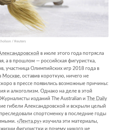
holson / Reuters
Александровской
в июле этого года потрясла
я, а в прошлом — российская фигуристка,
, участница Олимпийских игр 2018 года в
в
Москве
, оставив короткую, ничего не
скоро в прессе появились возможные причины:
ия и алкоголизм. Однако на деле в этой
 Журналисты изданий The Australian и
The Daily
ие гибели Александровской и вскрыли целый
 преследовали спортсменку в последние годы
шимыми.
«Лента.ру»
изучила эти материалы,
в жизни фигуристки и почему никого не