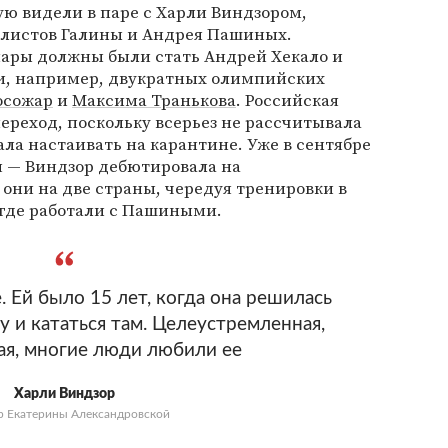
ю видели в паре с Харли Виндзором,
листов Галины и Андрея Пашиных.
ары должны были стать Андрей Хекало и
ли, например, двукратных олимпийских
осожар
и
Максима Транькова
. Российская
переход, поскольку всерьез не рассчитывала
ала настаивать на карантине. Уже в сентябре
я — Виндзор дебютировала на
они на две страны, чередуя тренировки в
 где работали с Пашиными.
. Ей было 15 лет, когда она решилась
у и кататься там. Целеустремленная,
я, многие люди любили ее
Харли Виндзор
р Екатерины Александровской