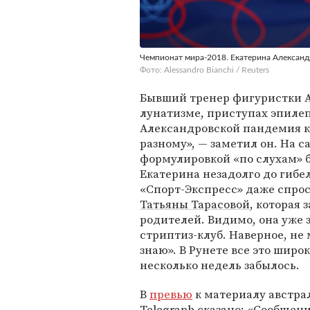
Чемпионат мира-2018. Екатерина Александ
Фото: Alessandro Bianchi / Reuters
Бывший тренер фигуристки Ан
лунатизме, приступах эпилеп
Александровской пандемия к
разному», — заметил он. На 
формулировкой «по слухам» б
Екатерина незадолго до гибел
«Спорт-Экспресс» даже спрос
Татьяны Тарасовой
, которая 
родителей. Видимо, она уже з
стриптиз-клуб. Наверное, не м
знаю». В Рунете все это широ
несколько недель забылось.
В
превью
к материалу австрал
Telegraph сказано: «Сообще