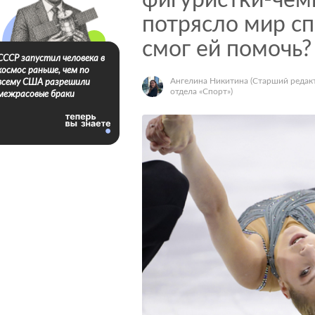
фигуристки-чем
потрясло мир сп
смог ей помочь?
СССР запустил человека в
космос раньше, чем по
Ангелина Никитина
(Старший редак
всему США разрешили
отдела «Спорт»)
межрасовые браки