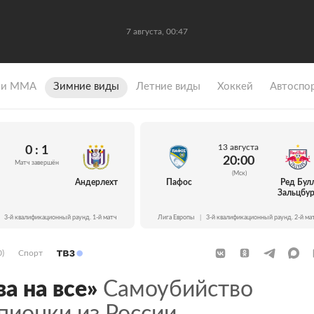
7 августа, 00:47
 и ММА
Зимние виды
Летние виды
Хоккей
Автоспо
13 августа
0 : 1
20:00
Матч завершён
(Мск)
Андерлехт
Пафос
Ред Бул
Зальцбур
3-й квалификационный раунд. 1-й матч
Лига Европы
|
3-й квалификационный раунд. 2-й ма
0)
Спорт
а на все»
Самоубийство