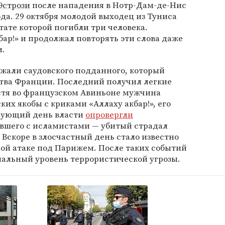
Эстрози
после нападения в Нотр-Дам-де-Нис
да. 29 октября молодой выходец из Туниса
ьтате которой погибли три человека.
бар!» и продолжал повторять эти слова даже
и.
ржали саудовского подданного, который
ства Франции. Последний получил легкие
устя во французском Авиньоне мужчина
их якобы с криками «Аллаху акбар!», его
едующий день власти
опровергли
вшего с исламистами — убитый страдал
Вскоре в злосчастный день стало известно
ой атаке под Парижем. После таких событий
альный уровень террористической угрозы.