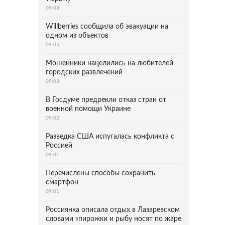
09:08
Willberries сообщила об эвакуации на
одном из объектов
09:05
Мошенники нацелились на любителей
городских развлечений
09:03
В Госдуме предрекли отказ стран от
военной помощи Украине
09:02
Разведка США испугалась конфликта с
Россией
09:01
Перечислены способы сохранить
смартфон
09:01
Россиянка описала отдых в Лазаревском
словами «пирожки и рыбу носят по жаре