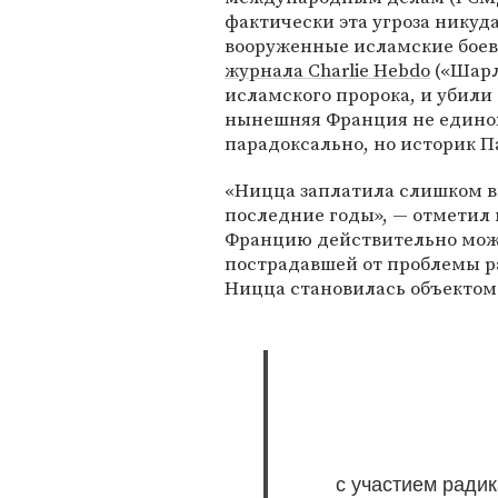
фактически эта угроза никуда
вооруженные исламские бое
журнала Charlie Hebdo
(«Шарл
исламского пророка, и убили 
нынешняя Франция не единож
парадоксально, но историк Па
«Ницца заплатила слишком вы
последние годы», — отметил 
Францию действительно можн
пострадавшей от проблемы ра
Ницца становилась объектом 
с участием ради