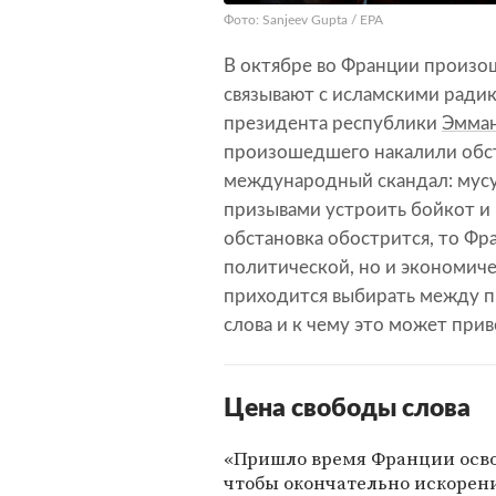
Фото: Sanjeev Gupta / EPA
В октябре во Франции произо
связывают с исламскими радик
президента республики
Эмман
произошедшего накалили обст
международный скандал: мусу
призывами устроить бойкот и 
обстановка обострится, то Ф
политической, но и экономиче
приходится выбирать между п
слова и к чему это может при
Цена свободы слова
«Пришло время Франции осво
чтобы окончательно искорен