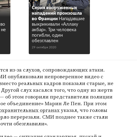
Серия вооруженных
нападений произошла
во Франции
Нападавшие
 во
выкрикивали «Аллаху
 не
акбар». Три человека
погибли, один
обезглавлен
29 октября 2020
ется из-за слухов, сопровождающих атаки.
СМИ опубликовали непроверенное видео с
вместо реальных кадров показали старые, не
ругой слух касался того, что одну из жертв
 — об этом говорили представители полиции
ое объединение» Марин Ле Пен. При этом
охранительных органах
указал, что головы
горло перерезали. СМИ позднее также стали
очти обезглавили».
идео — ситуация стандартная, пускай и