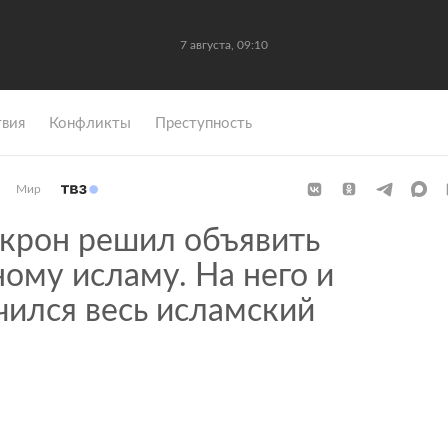
7 августа, 09:10
вия
Конфликты
Преступность
Мир
рон решил объявить
ому исламу. На него и
чился весь исламский