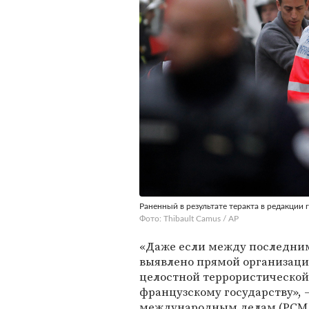
Раненный в результате теракта в редакции 
Фото: Thibault Camus / AP
«Даже если между последним
выявлено прямой организаци
целостной террористической 
французскому государству», 
международным делам (РСМД)