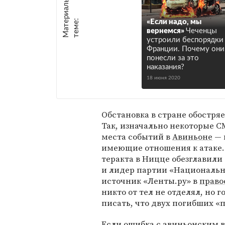
М
а
т
р
и
а
л
ы
п
о
т
е
м
е
е
:
«Если надо, мы
вернемся»
Чеченцы
устроили беспорядки
Франции. Почему они
понесли за это
наказания?
18 июня 2020
Обстановка в стране обостря
Так, изначально некоторые 
места событий в
Авиньоне
— 
имеющие отношения к атаке. Д
теракта в Ницце обезглавили
и лидер партии «Национальн
источник «Ленты.ру» в
право
никто от тел не отделял, но 
писать, что двух погибших «п
Если ошибка с авиньонским в