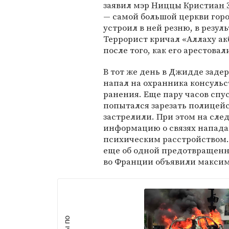
заявил мэр
Ниццы
Кристиан 
— самой большой церкви горо
устроил в ней резню, в резул
Террорист кричал «Аллаху ак
после того, как его арестовал
В тот же день в Джидде заде
напал на охранника консуль
ранения. Еще пару часов сп
попытался зарезать полицейск
застрелили. При этом на сл
информацию о связях напада
психическим расстройством. 
еще об одной предотвращенн
во Франции объявили максим