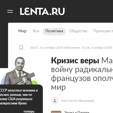
11
A
Мир
Все
Политика
Общество
Происшест
00:01, 31 октября 2020
(обновлено: 15:24, 3 ноября 2020)
Кризис веры
Мак
войну радикальн
французов опол
мир
СССР запустил человека в
космос раньше, чем по
всему США разрешили
Константин Дворецкий
межрасовые браки
Теракт в Париже