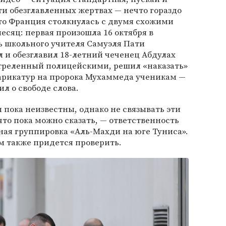
ти обезглавленных жертвах — нечто гораздо
что Франция столкнулась с двумя схожими
есяц: первая произошла 16 октября в
ь школьного учителя Самуэля Пати
л и обезглавил 18-летний чеченец Абдулах
стреленный полицейскими, решил «наказать»
арикатур на пророка Мухаммеда ученикам —
ил о свободе слова.
пока неизвестны, однако не связывать эти
что пока можно сказать, — ответственность
тная группировка «Аль-Махди на юге Туниса».
м также придется проверить.