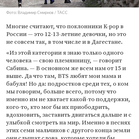
Фото: Владимир Смирнов / ТАСС
Многие считают, что поклонники K-pop в
России — это 12-13-летние девочки, но это
не совсем так, в том числе и в Дагестане.
«Из этой категории я знаю только одного
человека — свою племянницу, — говорит
Сабина. — В основном же всем нам от 15 и
выше. Да что там, BTS любят мои мама и
бабуля! Но да: подростков среди тех, о ком
мы говорим, больше всего, потому что
именно им не хватает какой-то поддержки,
кого-то, кто мог бы их приободрить,
вдохновить, заставить двигаться дальше и с
улыбкой смотреть на мир. Именно в песнях
этих семи мальчиков с другого конца земли
они слышат слова, которые хотели бы