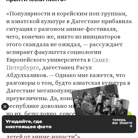
«Популярности и корейским поп-группам,
и азиатской культуре в Дагестане прибавила
ситуация с разгоном аниме-фестиваля,
чего, конечно же, никто из инициаторов
этого скандала не ожидал, — рассуждает
аспирант факультета социологии
Европейского университета в
Санкт-
Петербурге
, дагестанец Расул
Абдулхаликов. — Однако мне кажется, что
разговоры о том, будто азиатская культура в
Дагестане мегапопулярна, весьма
преувеличены. Да, конечно, у нее в
республике довольно много поклонников,
но их, безусловно, совсем не столько,
сколько пишут в своих постах ее хейтеры,
Угадайте, где
настоящее фото
призывающие "спасать мусульманских
детей от аниме-напасти"».