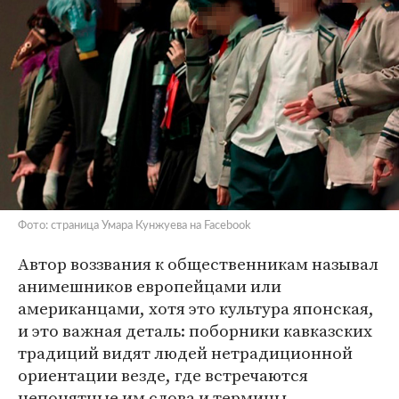
Фото: страница Умара Кунжуева на Facebook
Автор воззвания к общественникам называл
анимешников европейцами или
американцами, хотя это культура японская,
и это важная деталь: поборники кавказских
традиций видят людей нетрадиционной
ориентации везде, где встречаются
непонятные им слова и термины.