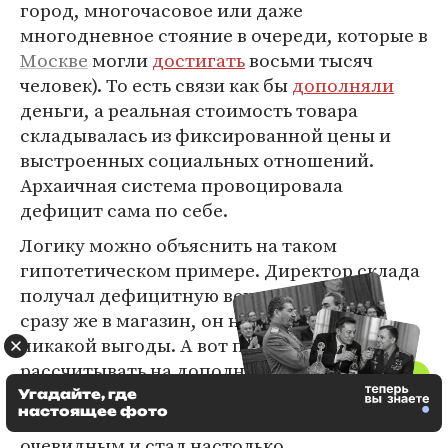
город, многочасовое или даже
многодневное стояние в очереди, которые в
Москве
могли
достигать
восьми тысяч
человек). То есть связи как бы
дополняли
деньги, а реальная стоимость товара
складывалась из фиксированной цены и
выстроенных социальных отношений.
Архаичная система провоцировала
дефицит сама по себе.
Логику можно объяснить на таком
гипотетическом примере. Директор склада
получал дефицитную вещь. Передав ее
сразу же в магазин, он не приобретал
никакой выгоды. А вот придержав, мог
рассчитывать на дополнительное личное
вознаграждение или обещание помочь
Угадайте, где
настоящее фото
достать другой дефицит. Выбор был
очевидным и стал настолько