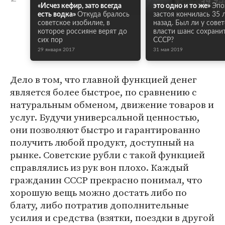
«Исчез кефир, зато всегда
это одно и то же»
Эпо
есть водка»
Откуда бралось
застоя кончилась 35 
советское изобилие, в
назад. Был ли у сове
которое россияне верят до
власти шанс сохрани
сих пор
СССР?
29 января 2017
31 мая 2019
Дело в том, что главной функцией денег
является более быстрое, по сравнению с
натуральным обменом, движение товаров и
услуг. Будучи универсальной ценностью,
они позволяют быстро и гарантированно
получить любой продукт, доступный на
рынке. Советские рубли с такой функцией
справлялись из рук вон плохо. Каждый
гражданин СССР прекрасно понимал, что
хорошую вещь можно достать либо по
блату, либо потратив дополнительные
усилия и средства (взятки, поездки в другой