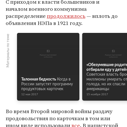
С приходом к власти большевиков и
началом военного коммунизма
распределение
продолжилось
— вплоть до
объявления НЭПа в 1921 году.
Материалы по теме
«Обезумевшие родит
отбирали еду у детей
Советская власть бро
Талонная бедность
Когда в
миллионы умирать о
России запустят программу
голода, но их спасли
продуктовых карточек
американцы
12 мая 2017
15 ноября 2017
Во время Второй мировой войны раздачу
продовольствия по карточкам в том или
ином виде использовали
все
. В нацистской