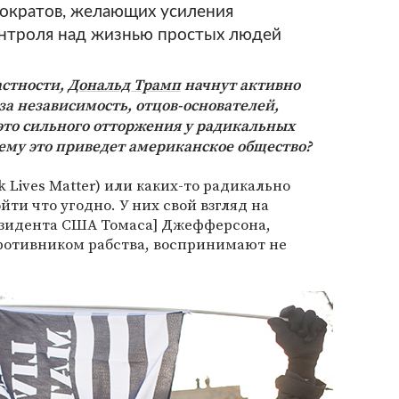
ократов, желающих усиления
онтроля над жизнью простых людей
астности,
Дональд Трамп
начнут активно
за независимость, отцов-основателей,
это сильного отторжения у радикальных
ему это приведет американское общество?
 Lives Matter) или каких-то радикально
ти что угодно. У них свой взгляд на
резидента США Томаса] Джефферсона,
ротивником рабства, воспринимают не