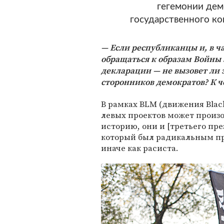
гегемонии дем
государственного к
Если республиканцы и, в ч
обращаться к образам Войны 
декларации — не вызовет ли 
сторонников демократов? К ч
В рамках BLM (движения Black
левых проектов может произой
историю, они и [третьего п
который был радикальным п
иначе как расиста.