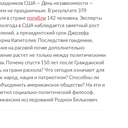
праздников США — День независимости —
сем не праздничным. В результате 379
ля в стране
погибли
142 человека. Эксперты
 полгода в США наблюдается заметный рост
лений, а президентский срок
Джозефа
турма Капитолия. Последствия пандемии,
ния на расовой почве дополнительно
яжение растет не только между политическими
ва. Почему спустя 150 лет после Гражданской
ь на грани раскола? Что сегодня означают для
ак народ, нация и патриотизм? Способны ли
объединить американское общество? На эти и
етил социально-политический философ,
иканских исследований Родион Белькович.