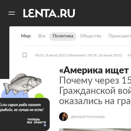
11
A
Мир
Все
Политика
Общество
Происшест
00:01, 8 июля 2021
(обновлено: 09:59, 26 июля 2021)
М
«Америка ищет 
Почему через 15
Гражданской во
оказались на гр
Если сырая рыба пахнет
«рыбой», ее лучше не есть!
Дмитрий Плотников