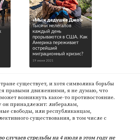
«Мы к дедушке Джо!»
Тысячи нелегалов
к
каждый день
прорываются в США. Как
Америка переживает
острейший
миграционный кризис?
19 июня 2021
тране существует, и хотя символика борьбы
ся правыми движениями, я не думаю, что
может возникнуть какое-то противостояние.
му он принадлежит: либералам,
ые свободы, или республиканцам,
ективного существования, в том числе с
о случаев стрельбы на 4 июля в этом году не