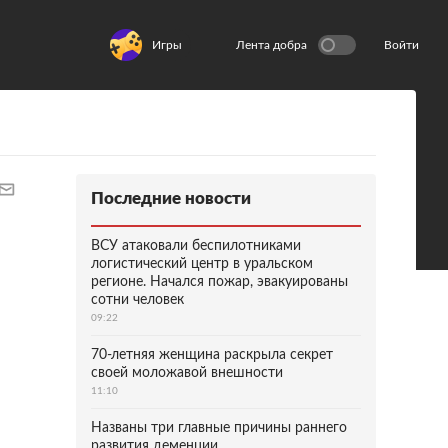
Игры
Лента добра
Войти
Последние новости
ВСУ атаковали беспилотниками
логистический центр в уральском
регионе. Начался пожар, эвакуированы
сотни человек
09:22
70-летняя женщина раскрыла секрет
своей моложавой внешности
11:10
Названы три главные причины раннего
развития деменции