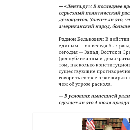
«Лента.ру»: В последнее вр
серьезный политический рас
демократов. Значит ли это, 
американский народ, больше
: В действ
Родион Белькович
единым — он всегда был разд
сегодня — Запад, Восток и Ср
(республиканцы и демократы).
том, насколько конституцио
существующие противоречия. 
говорить скорее о расширяю
чем об угрозе раскола.
В условиях нынешней ради
сделает ли это 4 июля празд