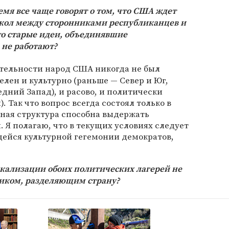
емя все чаще говорят о том, что США ждет
кол между сторонниками республиканцев и
что старые идеи, объединявшие
 не работают?
ительности народ США никогда не был
елен и культурно (раньше — Север и Юг,
едний Запад), и расово, и политически
 Так что вопрос всегда состоял только в
нная структура способна выдержать
Я полагаю, что в текущих условиях следует
щейся культурной гегемонии демократов,
кализации обоих политических лагерей не
ником, разделяющим страну?