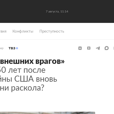
7 августа, 11:14
вия
Конфликты
Преступность
ир
внешних врагов»
0 лет после
йны США вновь
ани раскола?