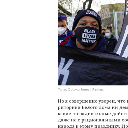
Фото: Octavio Jones / Reuters
Но я совершенно уверен, что 
риторики Белого дома ни де
какие-то радикальные действ
даже не с рациональными со
народа к этому празднику. И 