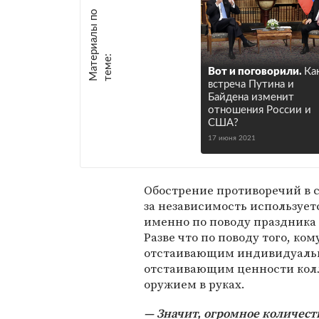
М
а
т
р
и
а
л
ы
п
о
т
е
м
е
е
:
Вот и поговорили.
Ка
встреча Путина и
Байдена изменит
отношения России и
США?
17 июня 2021
Обострение противоречий в с
за независимость использует
именно по поводу праздника 
Разве что по поводу того, ко
отстаивающим индивидуальн
отстаивающим ценности колл
оружием в руках.
Значит, огромное количеств