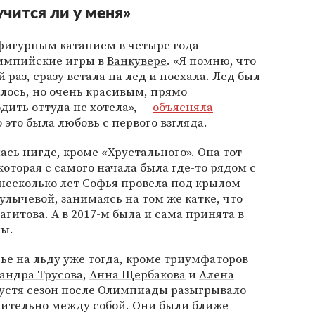
чится ли у меня»
 фигурным катанием в четыре года —
лимпийские игры в
Ванкувере
. «Я помню, что
 раз, сразу встала на лед и поехала. Лед был
алось, но очень красивым, прямо
дить оттуда не хотела», —
объясняла
 это была любовь с первого взгляда.
ась нигде, кроме «Хрустального». Она тот
оторая с самого начала была где-то рядом с
несколько лет Софья провела под крылом
лычевой, занимаясь на том же катке, что
агитова
. А в 2017-м была и сама принята в
ны.
е на льду уже тогда, кроме триумфаторов
андра Трусова
,
Анна Щербакова
и
Алена
пустя сезон после Олимпиады разыгрывало
ительно между собой. Они были ближе