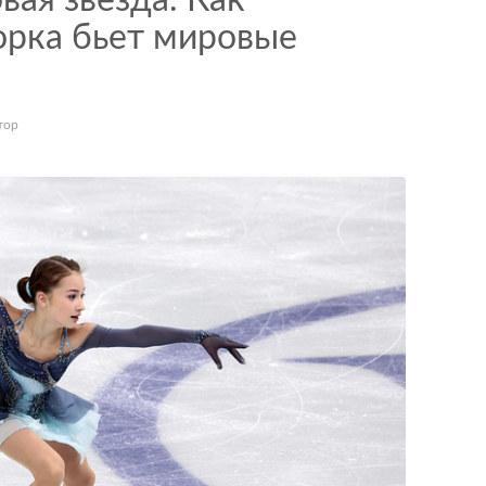
вая звезда. Как
орка бьет мировые
тор