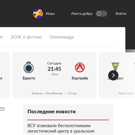
Игры
Лента добра
Войти
рт
ЗОЖ и фитнес
Олимпиада
Сегодня
21:45
(Мск)
йл
Брюгге
Кортрейк
Эшторил
Бельгия — Лига Жюпиле
|
1-й тур
Португалия 
Последние новости
ВСУ атаковали беспилотниками
логистический центр в уральском