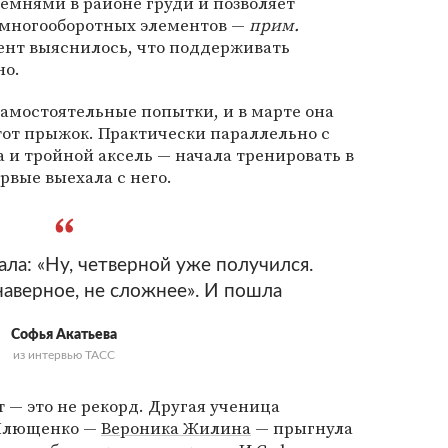
емнями в районе груди и позволяет
и многооборотных элементов —
прим.
мент выяснилось, что поддерживать
но.
амостоятельные попытки, и в марте она
тот прыжок. Практически параллельно с
 и тройной аксель — начала тренировать в
ервые выехала с него.
ла: «Ну, четверной уже получился.
наверное, не сложнее». И пошла
Софья Акатьева
из интервью ТАСС
т — это не рекорд. Другая ученица
 Плющенко —
Вероника Жилина
— прыгнула