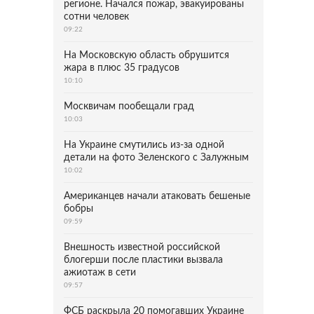
регионе. Начался пожар, эвакуированы
сотни человек
09:22
На Московскую область обрушится
жара в плюс 35 градусов
10:10
Москвичам пообещали град
10:03
На Украине смутились из-за одной
детали на фото Зеленского с Залужным
10:02
Американцев начали атаковать бешеные
бобры
09:59
Внешность известной российской
блогерши после пластики вызвала
ажиотаж в сети
09:57
ФСБ раскрыла 20 помогавших Украине