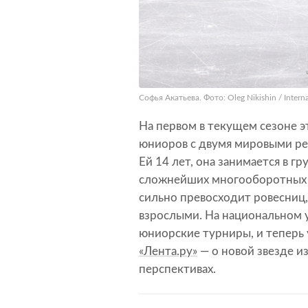
Софья Акатьева. Фото: Oleg Nikishin / Interna
На первом в текущем сезоне э
юниоров с двумя мировыми ре
Ей 14 лет, она занимается в г
сложнейших многооборотных п
сильно превосходит ровесниц,
взрослыми. На национальном 
юниорские турниры, и теперь у
«Лента.ру»
— о новой звезде и
перспективах.