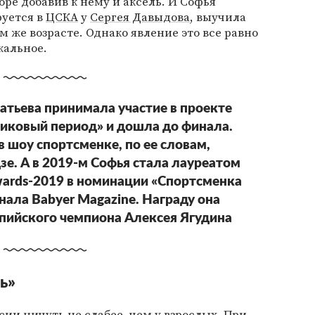
ре добавив к нему и аксель. И Софья
руется в
ЦСКА
у
Сергея Давыдова
, выучила
 же возрасте. Однако явление это все равно
кальное.
катьева принимала участие в проекте
иковый период» и дошла до финала.
в шоу спортсменке, по ее словам,
зе. А в 2019-м Софья стала лауреатом
Awards-2019 в номинации «Спортсменка
нала Babyer Magazine. Награду она
пийского чемпиона Алексея Ягудина
ь»
ии ничуть не слабее, чем у взрослых. При