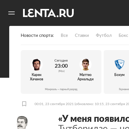
11
A
Новости спорта
Все
Ставки
Футбол
Бокс
Сегодня
23:00
(Мск)
Карен
Маттео
Бохум
Хачанов
Арнальди
Монреаль — парный разряд
Германи
00:01, 23 сентября 2021
(обновлено: 10:15, 23 сентября 2
«У меня появилс