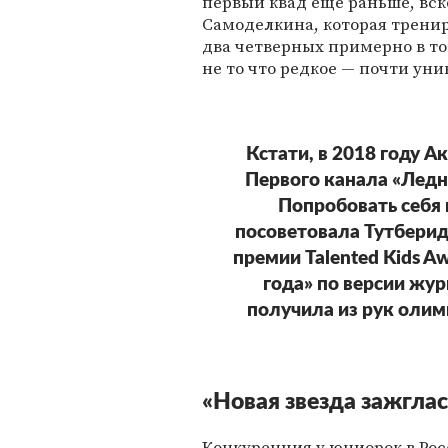
первый квад еще раньше, вско
Самоделкина, которая трени
два четверных примерно в том
не то что редкое — почти уни
Кстати, в 2018 году А
Первого канала «Ледн
Попробовать себя 
посоветовала Тутберид
премии Talented Kids 
года» по версии жур
получила из рук олим
«Новая звезда зажглас
Конкуренция у юниорок в Росс