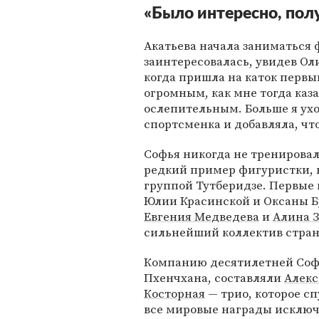
«Было интересно, полу
Акатьева начала заниматься
заинтересовалась, увидев О
когда пришла на каток первый
огромным, как мне тогда каз
ослепительным. Больше я ухо
спортсменка и добавляла, что
Софья никогда не тренировал
редкий пример фигуристки, к
группой Тутберидзе. Первые 
Юлии Красинской и Оксаны Бу
Евгения Медведева
и
Алина З
сильнейший коллектив стра
Компанию десятилетней Софь
Пхенчхана, составляли
Алекс
Косторная
— трио, которое с
все мировые награды исключ