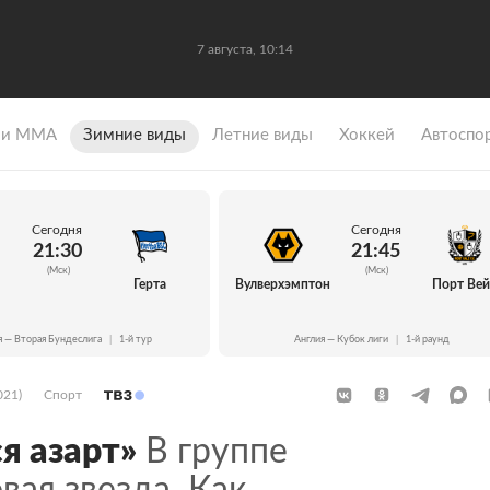
7 августа, 10:14
 и ММА
Зимние виды
Летние виды
Хоккей
Автоспо
Сегодня
Сегодня
21:30
21:45
(Мск)
(Мск)
Герта
Вулверхэмптон
Порт Ве
я — Вторая Бундеслига
|
1-й тур
Англия — Кубок лиги
|
1-й раунд
021)
Спорт
я азарт»
В группе