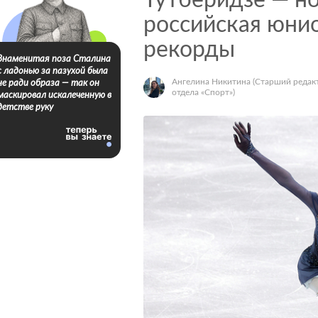
Тутберидзе — но
российская юни
рекорды
Знаменитая поза Сталина
с ладонью за пазухой была
Ангелина Никитина
(Старший редак
не ради образа — так он
отдела «Спорт»)
маскировал искалеченную в
детстве руку