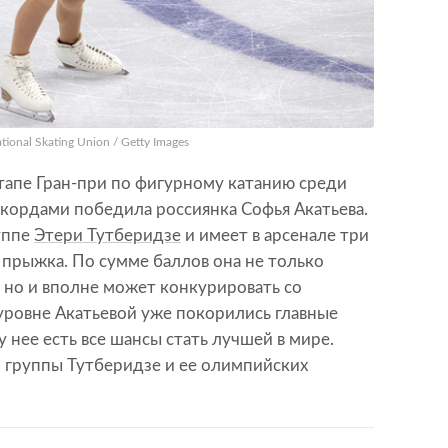
tional Skating Union / Getty Images
тапе Гран-при по фигурному катанию среди
кордами победила россиянка Софья Акатьева.
руппе
Этери Тутберидзе
и имеет в арсенале три
рыжка. По сумме баллов она не только
 но и вполне может конкурировать со
уровне Акатьевой уже покорились главные
 нее есть все шансы стать лучшей в мире.
з группы Тутберидзе и ее олимпийских