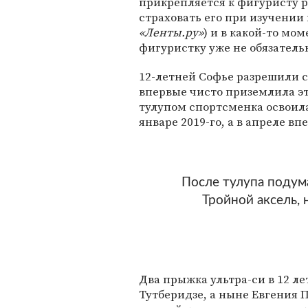
прикрепляется к фигуристу р
страховать его при изучени
«Ленты.ру»
) и в какой-то мо
фигуристку уже не обязатель
12-летней Софье разрешили с
впервые чисто приземлила э
тулупом спортсменка освоила
январе 2019-го, а в апреле вп
После тулупа подума
Тройной аксель, 
Два прыжка ультра-си в 12 ле
Тутберидзе, а ныне Евгения