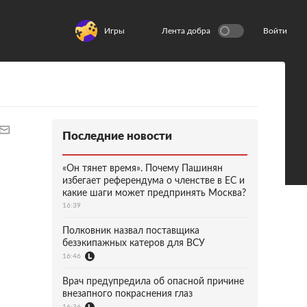
Игры
Лента добра
Войти
Последние новости
«Он тянет время». Почему Пашинян
избегает референдума о членстве в ЕС и
какие шаги может предпринять Москва?
16:39
Полковник назвал поставщика
безэкипажных катеров для ВСУ
16:46
Врач предупредила об опасной причине
внезапного покраснения глаз
16:36