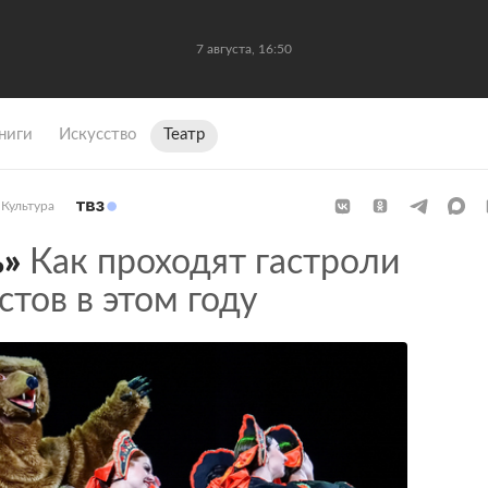
7 августа, 16:50
ниги
Искусство
Театр
Культура
ь»
Как проходят гастроли
стов в этом году