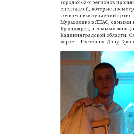
городах 62-х регионов прошли
спектаклей, которые посмот
точками выступлений артист
Муравленко
в
ЯНАО
, самыми
Красноярск
, а самыми запа
Калининградской области
. 
карте — Ростов-на-Дону,
Крас