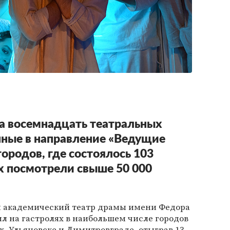
а восемнадцать театральных
нные в направление «Ведущие
городов, где состоялось 103
их посмотрели свыше 50 000
й академический театр драмы имени Федора
л на гастролях в наибольшем числе городов
х,
Ульяновске
и Димитровграде, отыграв 13