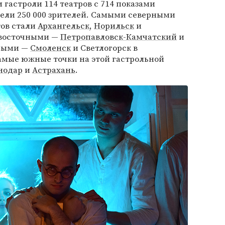
 гастроли 114 театров с 714 показами
рели 250 000 зрителей. Самыми северными
ов стали
Архангельск
,
Норильск
и
 восточными —
Петропавловск-Камчатский
и
дными —
Смоленск
и Светлогорск в
Самые южные точки на этой гастрольной
нодар
и
Астрахань
.