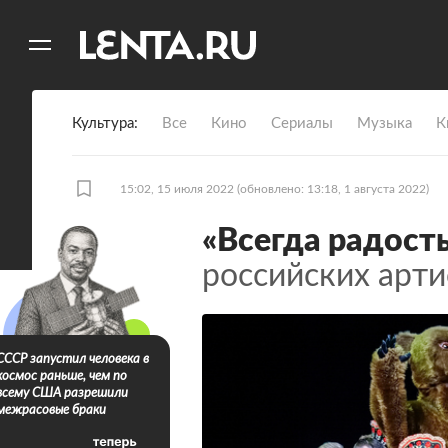
11
A
Культура
Все
Кино
Сериалы
Музыка
К
15:02, 15 июля 2022
(обновлено: 13:18, 1 августа 2022)
«Всегда радост
российских арти
СССР запустил человека в
космос раньше, чем по
всему США разрешили
межрасовые браки