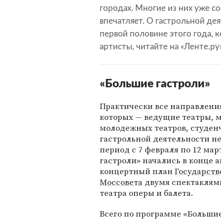
городах. Многие из них уже с
впечатляет. О гастрольной де
первой половине этого года, к
артисты, читайте на «Ленте.ру
«Большие гастроли»
Практически все направлени
которых — ведущие театры, 
молодежных театров, студенч
гастрольной деятельности не
период с 7 февраля по 12 ма
гастроли» начались в конце 
концертный план
Государст
Моссовета
двумя спектаклями
театра оперы и балета.
Всего по программе «Большие