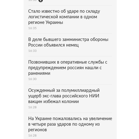
Стало известно об ударе по складу
логистической компании в одном
регионе Украины
16:35
В деле бывшего замминистра обороны
России объявился немец
16:33
Позвонивших в оперативные службы с
предупреждением россиян нашли с
ранениями
16:30
Осужденный за полумиллиардный
ущерб экс-глава российского НИИ
вакцин избежал колонии
16:28
На Украине пожаловались на увеличение
в четыре раза ударов по одному из
регионов
16:28