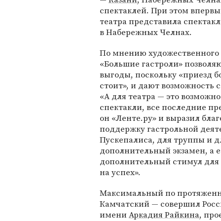
спектаклей. При этом впервые
театра представила спектакл
в Набережных Челнах.
По мнению художественного 
«Большие гастроли» позволяю
выгоды, поскольку «приезд б
стоит», и дают возможность 
«А для театра — это возможн
спектакли, все последние п
он «Ленте.ру» и выразил бла
поддержку гастрольной деяте
Пускепалиса, для труппы и дл
дополнительный экзамен, а е
дополнительный стимул для 
на успех».
Максимальный по протяженн
Камчатский — совершил Росс
имени
Аркадия Райкина
, про