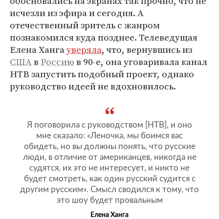
обосновались на экранах так прочно, что не
исчезли из эфира и сегодня. А
отечественный зритель с жанром
познакомился куда позднее. Телеведущая
Елена Ханга
уверяла
, что, вернувшись из
США
в
Россию
в 90-е, она уговаривала канал
НТВ запустить подобный проект, однако
руководство идеей не вдохновилось.
Я поговорила с руководством [НТВ], и оно
мне сказало: «Леночка, мы боимся вас
обидеть, но вы должны понять, что русские
люди, в отличие от американцев, никогда не
судятся, их это не интересует, и никто не
будет смотреть, как один русский судится с
другим русским». Смысл сводился к тому, что
это шоу будет провальным
Елена Ханга