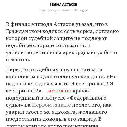
Павел Астахов
ведущий программы «Час суда»
В финале эпизода Астахов указал, что в
Гражданском кодексе есть норма, согласно
которой судебной защите не подлежат
подобные споры и состязания. В
удовлетворении иска «рекордсмену» было
отказано.
Нередко в судебных шоу вспыхивали
конфликты в духе голливудских драм. «Не
надо ничего доказывать! Я все признал! Я
все признал!» —
истошно
кричал
подсудимый в выпуске «Федерального
судьи» на
Первом канале
после того, как
ударил своего же адвоката, желавшего
предоставить доводы в его защиту. В
другом эпизоде этого шоу мужчина,