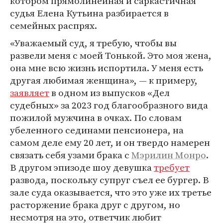
котором прямолинейная и саркастичная
судья Елена Кутьина разбирается в
семейных распрях.
«Уважаемый суд, я требую, чтобы вы
развели меня с моей Тонькой. Это моя жена,
она мне всю жизнь испортила. У меня есть
другая любимая женщина», — к примеру,
заявляет
в одном из выпусков «Дел
судебных» за 2023 год благообразного вида
пожилой мужчина в очках. По словам
убеленного сединами пенсионера, на
самом деле ему 20 лет, и он твердо намерен
связать себя узами брака с
Мэрилин Монро
.
В другом эпизоде шоу девушка
требует
развода, поскольку супруг съел ее бургер. В
зале суда оказывается, что это уже их третье
расторжение брака друг с другом, но
несмотря на это, ответчик любит