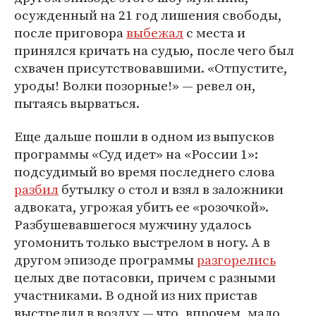
осужденный на 21 год лишения свободы,
после приговора
выбежал
с места и
принялся кричать на судью, после чего был
схвачен присутствовавшими. «Отпустите,
уроды! Волки позорные!» — ревел он,
пытаясь вырваться.
Еще дальше пошли в одном из выпусков
программы «Суд идет» на «России 1»:
подсудимый во время последнего слова
разбил
бутылку о стол и взял в заложники
адвоката, угрожая убить ее «розочкой».
Разбушевавшегося мужчину удалось
угомонить только выстрелом в ногу. А в
другом эпизоде программы
разгорелись
целых две потасовки, причем с разными
участниками. В одной из них пристав
выстрелил в воздух — что, впрочем, мало