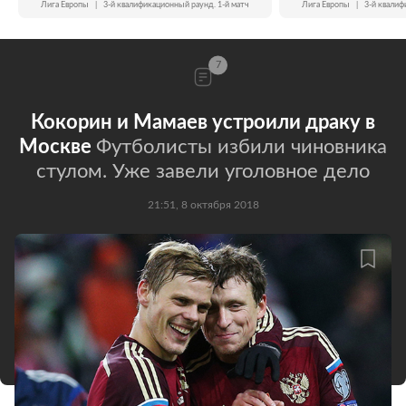
Лига Европы
|
3-й квалификационный раунд. 1-й матч
Лига Европы
|
3-й квалиф
7
Кокорин и Мамаев устроили драку в
Москве
Футболисты избили чиновника
стулом. Уже завели уголовное дело
21:51, 8 октября 2018