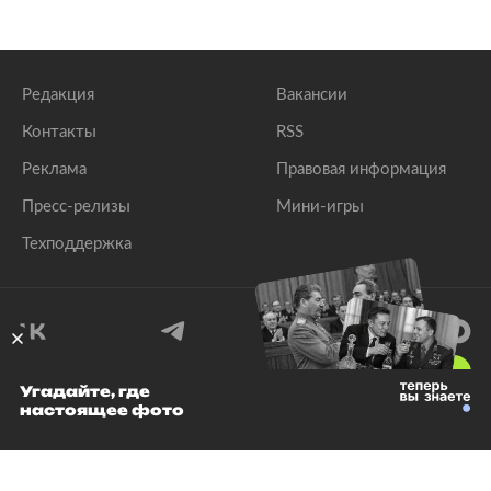
Редакция
Вакансии
Контакты
RSS
Реклама
Правовая информация
Пресс-релизы
Мини-игры
Техподдержка
18
+
Угадайте, где
настоящее фото
© 1999–2026 Все права защищены.
ООО «Лента.Ру»
Лента добра