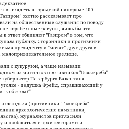
адекватное
ет выглядеть в городской панораме 400-
"Газпром" охотно рассказывает про
ивали на общественные слушания по поводу
 не корабельные ревуны, лишь бы эти
в ответ обвиняют "Газпром" в том, что
упала публику. Сторонники и противники
сьма президенту и "мочат" друг друга в
, малопривлекательное зрелище.
али с кукурузой, а чаще называли
одном из митингов противников "Газоскреба"
: губернатор Петербурга Валентина
в уголке - дедушка Фрейд, спрашивающий у
ить об этом?"
го скандала (противники "Газоскреба"
редили археологические памятники,
льства), журналистов пригласили
у и пообщаться с архитекторами и
Первую свою встречу с журналистами в