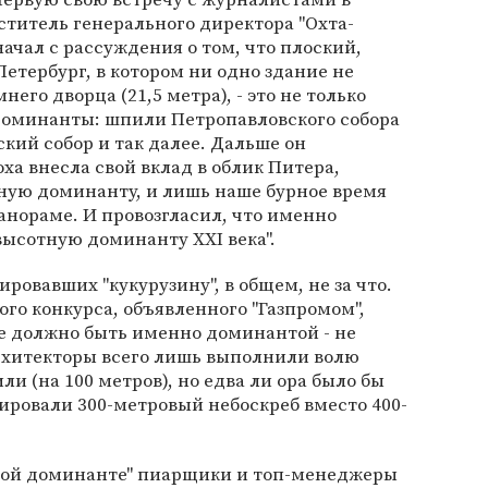
ститель генерального директора "Охта-
ачал с рассуждения о том, что плоский,
тербург, в котором ни одно здание не
его дворца (21,5 метра), - это не только
 доминанты: шпили Петропавловского собора
кий собор и так далее. Дальше он
ха внесла свой вклад в облик Питера,
ную доминанту, и лишь наше бурное время
панораме. И провозгласил, что именно
"высотную доминанту XXI века".
ировавших "кукурузину", в общем, не за что.
ого конкурса, объявленного "Газпромом",
ие должно быть именно доминантой - не
Архитекторы всего лишь выполнили волю
и (на 100 метров), но едва ли ора было бы
ировали 300-метровый небоскреб вместо 400-
ной доминанте" пиарщики и топ-менеджеры