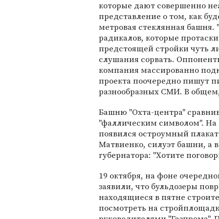
которые дают совершенно не
представление о том, как буд
метровая стеклянная башня. 
радикалов, которые протаск
предстоящей стройки чуть ли
слушания сорвать. Оппоненты 
компания массированно подк
проекта поочередно пишут пи
разнообразных СМИ. В общем
Башню "Охта-центра" сравнив
"фаллическим символом". На 
появился остроумный плакат
Матвиенко, силуэт башни, а 
губернатора: "Хотите поговор
19 октября, на фоне очередно
заявили, что бульдозеры пов
находящиеся в пятне строите
посмотреть на стройплощадк
руководителями "Газпрома". 