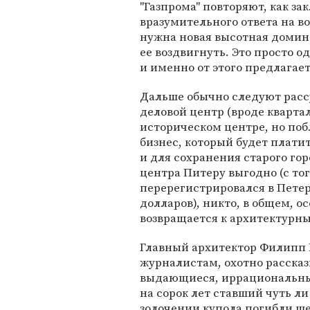
"Газпрома" повторяют, как зак
вразумительного ответа на во
нужна новая высотная домина
ее воздвигнуть. Это просто о
и именно от этого предлагает
Дальше обычно следуют расс
деловой центр (вроде кварта
историческом центре, но побл
бизнес, который будет плати
и для сохранения старого гор
центра Питеру выгодно (с тог
перерегистрировался в Петер
долларов), никто, в общем, о
возвращается к архитектурны
Главный архитектор Филипп 
журналистам, охотно рассказ
выдающиеся, иррациональные
на сорок лет ставший чуть ли
золочении купола погибли ше