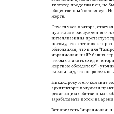
ту эпоху, продолжал он, не б
общественный консенсус: Иса
жертв.
Спустя часа полтора, отвеча
пустился в рассуждения о то
интеллигенция протестует пр
потому, что этот проект проч
обмолвился, что и для "Газпр
иррациональный": башня стро
чтобы оставить след в истори
жертв не обойдется?" - уточн
сделал вид, что не расслыша
Никандрову и его команде мо
архитекторы получили прак
реализацию собственных амби
зарабатывать потом на аренд
Вот прелесть "иррациональны