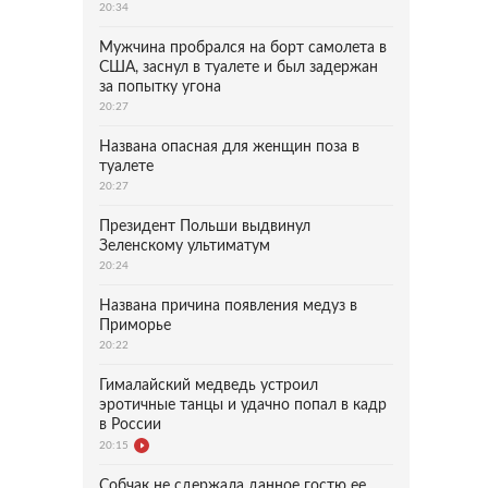
20:34
Мужчина пробрался на борт самолета в
США, заснул в туалете и был задержан
за попытку угона
20:27
Названа опасная для женщин поза в
туалете
20:27
Президент Польши выдвинул
Зеленскому ультиматум
20:24
Названа причина появления медуз в
Приморье
20:22
Гималайский медведь устроил
эротичные танцы и удачно попал в кадр
в России
20:15
Собчак не сдержала данное гостю ее