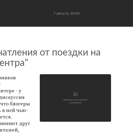
7 августа, 20:43
атления от поездки на
ентра"
вников
-
итере - у
 дискуссия
 что блогеры
 в ней чью-
ется.
бвиняют друг
онтажей,