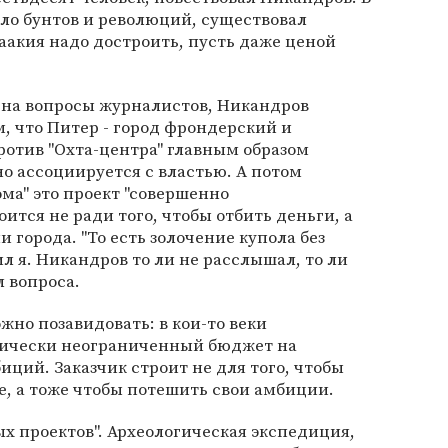
ыло бунтов и революций, существовал
акия надо достроить, пусть даже ценой
я на вопросы журналистов, Никандров
м, что Питер - город фрондерский и
отив "Охта-центра" главным образом
но ассоциируется с властью. А потом
ома" это проект "совершенно
ится не ради того, чтобы отбить деньги, а
и города. "То есть золочение купола без
ил я. Никандров то ли не расслышал, то ли
л вопроса.
жно позавидовать: в кои-то веки
тически неограниченный бюджет на
ций. Заказчик строит не для того, чтобы
е, а тоже чтобы потешить свои амбиции.
х проектов". Археологическая экспедиция,