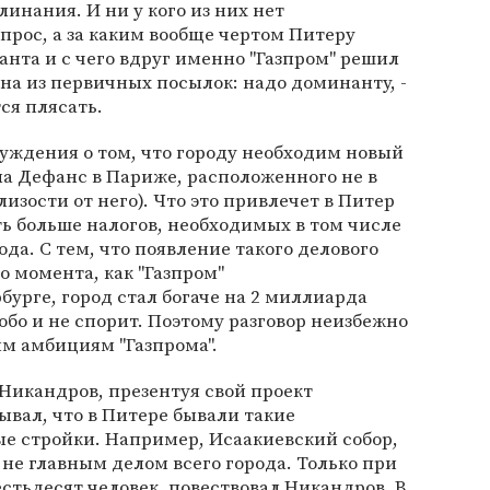
линания. И ни у кого из них нет
прос, а за каким вообще чертом Питеру
нта и с чего вдруг именно "Газпром" решил
дна из первичных посылок: надо доминанту, -
ся плясать.
уждения о том, что городу необходим новый
ла Дефанс в Париже, расположенного не в
изости от него). Что это привлечет в Питер
ть больше налогов, необходимых в том числе
ода. С тем, что появление такого делового
о момента, как "Газпром"
бурге, город стал богаче на 2 миллиарда
собо и не спорит. Поэтому разговор неизбежно
м амбициям "Газпрома".
Никандров, презентуя свой проект
ывал, что в Питере бывали такие
 стройки. Например, Исаакиевский собор,
 не главным делом всего города. Только при
стьдесят человек, повествовал Никандров. В