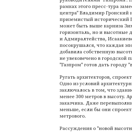
рамках этого пресс-тура заме
центра" Владимир Гронский н
приземистый исторический Пе
может быть выше карниза Зимн
горизонталь, но и высотные
и Адмиралтейства, Исаакиевс
посокрушался, что каждая эпо
добавила собственную высот
не увековечено в городской 
"Газпром" готов дать городу 
Ругать архитекторов, спроект
Одно из условий архитектурн
заключалось в том, что здан
менее 300 метров в высоту. 
заказчика. Даже перевыполнил
меньше, если бы они спроект
метрового.
Рассуждения о "новой высот