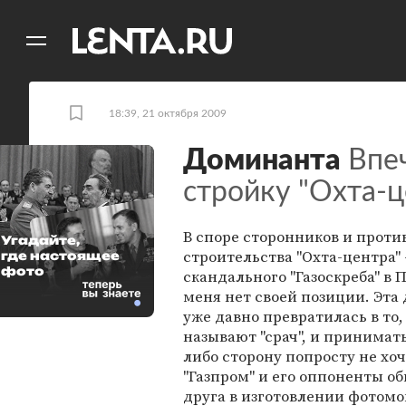
11
A
18:39, 21 октября 2009
Доминанта
Впеч
стройку "Охта-ц
В споре сторонников и проти
Угадайте,
строительства "Охта-центра" 
где настоящее
фото
скандального "Газоскреба" в П
меня нет своей позиции. Эта
уже давно превратилась в то,
называют "срач", и принимать
либо сторону попросту не хоч
"Газпром" и его оппоненты о
друга в изготовлении фотом