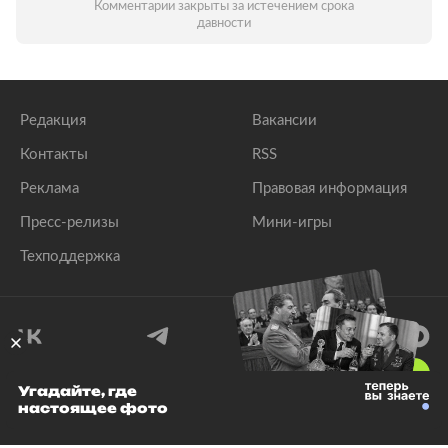
Комментарии закрыты за истечением срока
давности
Редакция
Вакансии
Контакты
RSS
Реклама
Правовая информация
Пресс-релизы
Мини-игры
Техподдержка
18
+
Угадайте, где
настоящее фото
© 1999–2026 Все права защищены.
ООО «Лента.Ру»