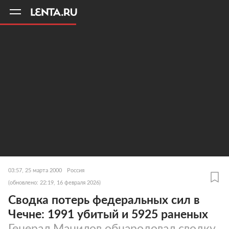
11
A
03:57, 25 марта 2000
Россия
(обновлено: 22:19, 16 февраля 2026)
Сводка потерь федеральных сил в
Чечне: 1991 убитый и 5925 раненых
Генерал Манилов обнародовал сводку