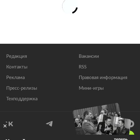
Редакция
Вакансии
Контакты
RSS
Реклама
Правовая информация
Пресс-релизы
Мини-игры
Техподдержка
18
+