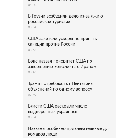
04:00
В Грузии возбудили дело из-за лжи о
российских туристах
03:54
США захотели ускоренно принять
санкции против России
03:53
Вэнс назвал приоритет США по
завершению конфликта с Ираном
03:46
Трамп потребовал от Пентагона
объяснений по одному вопросу
03:40
Власти США раскрыли число
выдворенных украинцев
03:34
Названы особенно привлекательные для
комаров люди