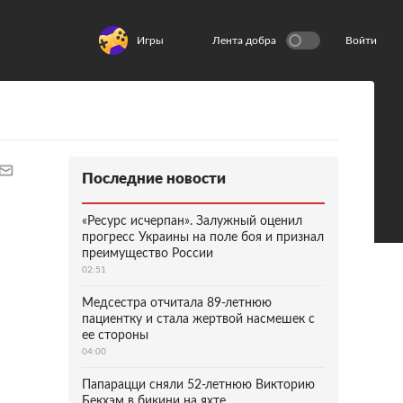
Игры
Лента добра
Войти
Последние новости
«Ресурс исчерпан». Залужный оценил
прогресс Украины на поле боя и признал
преимущество России
02:51
Медсестра отчитала 89-летнюю
пациентку и стала жертвой насмешек с
ее стороны
04:00
Папарацци сняли 52-летнюю Викторию
Бекхэм в бикини на яхте