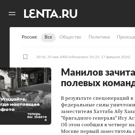
11
A
Россия
Все
Общество
Политика
Происше
20:56, 25 мая 2000
(обновлено: 01:23, 17 февраля 2026)
Манилов зачита
полевых коман
В результате спецопераций в
Угадайте,
федеральные силы уничтожи
где настоящее
фото
заместителя Хаттаба Абу Хак
"бригадного генерала" Ису А
Об этом сообщил в четверг н
Москве первый заместитель 