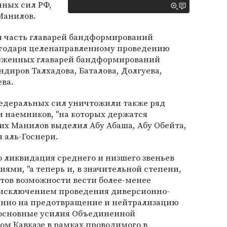
нных сил РФ,
Манилов.
я часть главарей бандформирований
агодаря целенаправленному проведению
реженных главарей бандформирований
ндиров Талхадова, Баталова, Долгуева,
ва.
федеральных сил уничтожили также ряд
 наемников, "на которых держатся
их Манилов выделил Абу Абаша, Абу Обейта,
я аль-Госнери.
о ликвидация среднего и низшего звеньев
ми, "а теперь и, в значительной степени,
тов возможности вести более-менее
 исключением проведения диверсионно-
енно на предотвращение и нейтрализацию
 основные усилия Объединенной
ом Кавказе в рамках проводимого в