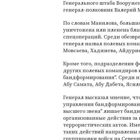
Генерального штаба Вооруже
генерал-полковник Валерий 
По словам Манилова, больша
уничтожена или пленена бл
спецопераций. Среди обезв
генерал назвал полевых кома
Мовсаева, Хаджиева, Айдурие
Кроме того, подразделения 
других полевых командиров и
бандформирования". Среди н
Абу Самата, Абу Дабета, Ясил
Генерал высказал мнение, чт
управления бандформирования
высшего звена" лишает банди
организованные действия за
террористических актов. Им
таких действий направлены
группировки войск на Северн