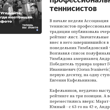
профессиональ
теннисистов
Угадайте,
где настоящее
В начале недели Ассоциация
фото
теннисистов-профессионало
традиции опубликовала оче
рейтинг-лист. Значительные
внес в него завершившийся в
понедельник Уимблдонский 
Возглавил список полуфинал
Уимблдона американец Андре
Победитель турнира хорват Г
Иванишевич (Goran Ivanisevic
первую десятку, на одну ступ
Евгения Кафельникова.
Кафельников, неудачно выст
рейтинге на три позиции. А в
переместились вверх: Марат С
Южный - с 63-го на 42-е, Андре