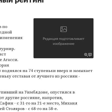
ный рейтинг
в по
редной
 изменения
турнир.
ист
 Агасси.
оран
) поднялся на 74 ступеньки вверх и замыкает
еньку отставая от лучшего из россиян -
упивший на Уимблдоне, опустился в
от другие россияне, напротив,
афин - с 31-го на 21-е место, Михаил
й Столяров - с 68-го на 58-е.