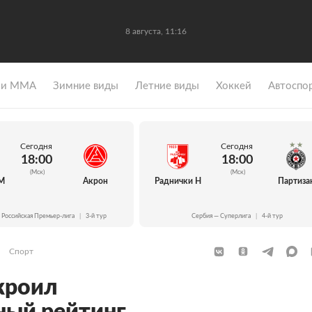
8 августа, 11:16
 и ММА
Зимние виды
Летние виды
Хоккей
Автоспо
Сегодня
Сегодня
18:00
18:00
(Мск)
(Мск)
М
Акрон
Раднички Н
Партиза
 Российская Премьер-лига
|
3-й тур
Сербия — Суперлига
|
4-й тур
Спорт
кроил