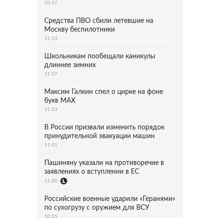
10:37
Средства ПВО сбили летевшие на
Москву беспилотники
11:13
Школьникам пообещали каникулы
длиннее зимних
11:07
Максим Галкин спел о цирке на фоне
букв MAX
11:03
В России призвали изменить порядок
принудительной эвакуации машин
11:01
Пашиняну указали на противоречие в
заявлениях о вступлении в ЕС
11:00
Российские военные ударили «Геранями»
по сухогрузу с оружием для ВСУ
10:55