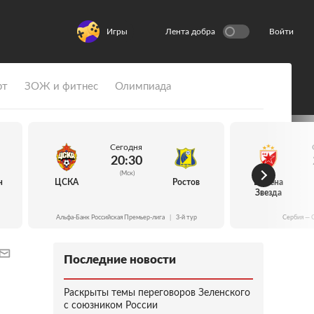
Игры
Лента добра
Войти
рт
ЗОЖ и фитнес
Олимпиада
Сегодня
20:30
(Мск)
н
ЦСКА
Ростов
Црвена
Звезда
Альфа-Банк Российская Премьер-лига
|
3-й тур
Сербия — 
Последние новости
Раскрыты темы переговоров Зеленского
с союзником России