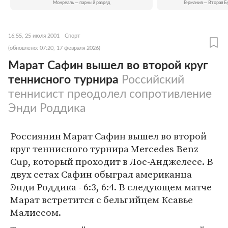
Монреаль — парный разряд
Германия — Вторая Б
16:55, 25 июля 2001
Спорт
(обновлено: 07:20, 17 февраля 2026)
Марат Сафин вышел во второй круг
теннисного турнира
Российский
теннисист преодолел сопротивление
Энди Роддика
Россиянин Марат Сафин вышел во второй
круг теннисного турнира Mercedes Benz
Cup, который проходит в Лос-Анджелесе. В
двух сетах Сафин обыграл американца
Энди Роддика - 6:3, 6:4. В следующем матче
Марат встретится с бельгийцем Ксавье
Малиссом.