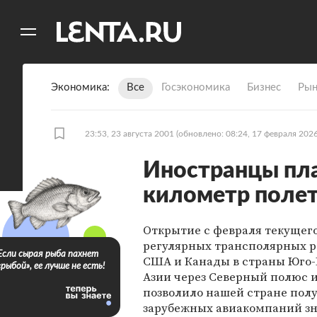
11
A
Экономика
Все
Госэкономика
Бизнес
Рын
23:53, 23 августа 2001
(обновлено: 08:24, 17 февраля 2026
Иностранцы пла
километр полет
Открытие с февраля текущего
регулярных трансполярных р
Если сырая рыба пахнет
США и Канады в страны Юго-
«рыбой», ее лучше не есть!
Азии через Северный полюс 
позволило нашей стране полу
зарубежных авиакомпаний з