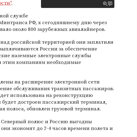
ости"
.
нной службе
 Минтранса РФ, к сегодняшнему дню через
ало около 800 зарубежных авиалайнеров.
 над российской территорией они заплатили
а выплачиваются России за обеспечение
йские наземные электронные службы
и этим компаниям необходимые
лены на расширение электронной сети
шение обслуживания транзитных пассажиров.
будет использована на реконструкцию
м будет достроен пассажирский терминал,
я полоса, обновлен грузовой терминал.
 Cеверный полюс и Россию выгодны
ни экономят до 2-4 часов времени полета и