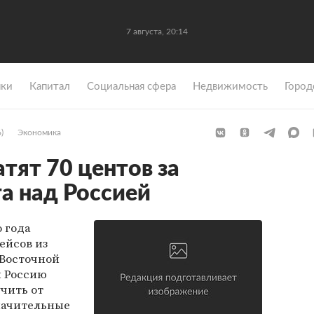
7 августа, 20:14
ки
Капитал
Социальная сфера
Недвижимость
Город
)
Экономика
тят 70 центов за
а над Россией
 года
ейсов из
Восточной
и Россию
чить от
начительные