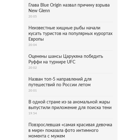
Глава Blue Origin назвал причину взрыва
New Glenn
20:05
Неизвестные хищные рыбы начали
кусать туристов на популярных курортах
Европы
20:04
Оценены шансы Царукяна победить
Руффи на турнире UFC
20:02
Назван топ-5 направлений для
путешествий по России летом
20:01
В одной стране из-за аномальной жары
выпустили приложение для поиска тени
19:54
Повзрослевшая «самая красивая девочка
в мире» показала фото интимного
момента с мужем