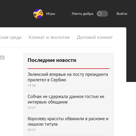
Игры
Лента добра
Войти
ская среда
Климат и экология
Деловой климат
Последние новости
Зеленский впервые на посту президента
прилетел в Сербию
19:00
Собчак не сдержала данное гостью ее
интервью обещание
20:07
Королеву красоты обвинили в расизме и
лишили титула
20:07