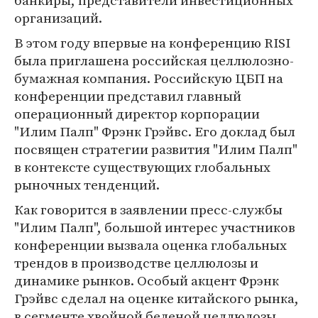
банкиры, представители инвестиционных
организаций.
В этом году впервые на конференцию RISI
была приглашена российская целлюлозно-
бумажная компания. Российскую ЦБП на
конференции представил главный
операционный директор корпорации
"Илим Палп" Фрэнк Грэйвс. Его доклад был
посвящен стратегии развития "Илим Палп"
в контексте существующих глобальных
рыночных тенденций.
Как говорится в заявлении пресс-службы
"Илим Палп", большой интерес участников
конференции вызвала оценка глобальных
трендов в производстве целлюлозы и
динамике рынков. Особый акцент Фрэнк
Грэйвс сделал на оценке китайского рынка,
в сегменте хвойной беленой целлюлозы