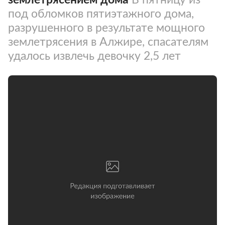
под обломков пятиэтажного дома,
разрушенного в результате мощного
землетрясения в Алжире, спасателям
удалось извлечь девочку 2,5 лет