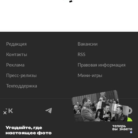
Редакция
Вакансии
Контакты
RSS
Реклама
Правовая информация
Пресс-релизы
Мини-игры
Техподдержка
18
+
Угадайте, где
настоящее фото
© 1999–2026 Все права защищены.
ООО «Лента.Ру»