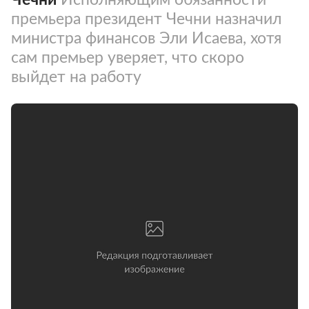
премьера президент Чечни назначил
министра финансов Эли Исаева, хотя
сам премьер уверяет, что скоро
выйдет на работу