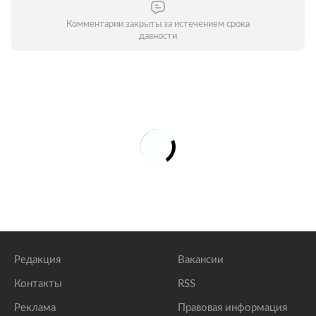
Комментарии закрыты за истечением срока
давности
Редакция
Вакансии
Контакты
RSS
Реклама
Правовая информация