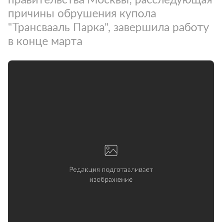
причины обрушения купола
"Трансвааль Парка", завершила работу
в конце марта