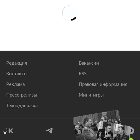
Редакция
Вакансии
Контакты
RSS
Реклама
Правовая информация
Пресс-релизы
Мини-игры
Техподдержка