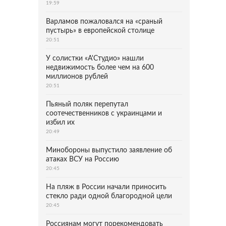
19:59
Варламов пожаловался на «сраный
пустырь» в европейской столице
20:51
У солистки «А'Студио» нашли
недвижимость более чем на 600
миллионов рублей
20:51
Пьяный поляк перепутал
соотечественников с украинцами и
избил их
20:49
Минобороны выпустило заявление об
атаках ВСУ на Россию
20:45
На пляж в России начали приносить
стекло ради одной благородной цели
20:45
Россиянам могут порекомендовать