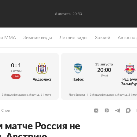
6 августа, 20:53
 и ММА
Зимние виды
Летние виды
Хоккей
Автоспо
13 августа
0 : 1
20:00
1-й тайм
(Мск)
Live
Андерлехт
Пафос
Ред Бул
Зальцбур
3-й квалификационный раунд. 1-й матч
Лига Европы
|
3-й квалификационный раунд. 2-й ма
Спорт
 матче Россия не