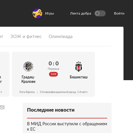
Игры
Лента добра
Войти
рт
ЗОЖ и фитнес
Олимпиада
0 : 0
Перерыв
Live
л
Градец-
Бешикташ
г
Кралове
тч
Лига Европы
|
3-й квалификационный раунд. 1-й матч
Последние новости
В МИД России выступили с обращением
к ЕС