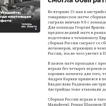
смогла обыграт
Во вторник 25 мая в австрийс
Угадайте,
товарищеском матче сборная
где настоящее
фото
сыграла вничью 0:0 с команд
Для команды Георгия Ярцева 
предпоследний матч в рамка
подготовки к чемпионату Евр
сборная России сыграет со с
легионеров, играющих в чем
России, после чего улетит в 
В целом матч проходил с пр
играла без четырех игроков о
хороших момента для того, ч
Андрея Каряки пришелся в пе
Владислава Радимова австрий
Австрийцы тоже атаковали до
Сборная России играла в так
Малафеев), Роман Шаронов (Е