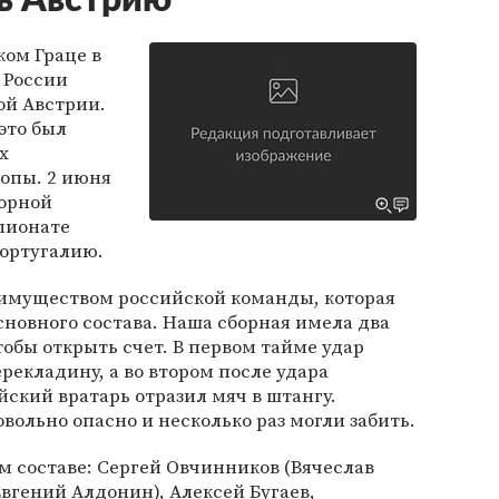
ь Австрию
ком Граце в
 России
ой Австрии.
это был
х
опы. 2 июня
борной
пионате
Португалию.
еимуществом российской команды, которая
сновного состава. Наша сборная имела два
тобы открыть счет. В первом тайме удар
рекладину, а во втором после удара
ский вратарь отразил мяч в штангу.
вольно опасно и несколько раз могли забить.
ом составе: Сергей Овчинников (Вячеслав
вгений Алдонин), Алексей Бугаев,