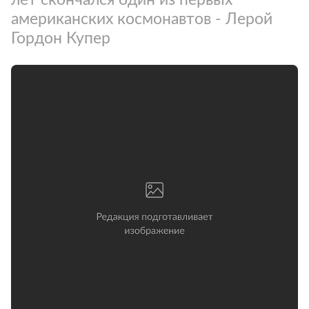
американских космонавтов - Лерой
Гордон Купер