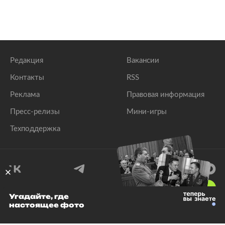
Редакция
Вакансии
Контакты
RSS
Реклама
Правовая информация
Пресс-релизы
Мини-игры
Техподдержка
18
+
Угадайте, где
настоящее фото
© 1999–2026 Все права защищены.
ООО «Лента.Ру»