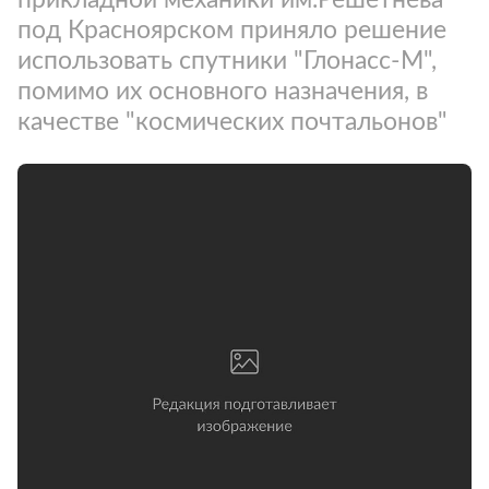
под Красноярском приняло решение
использовать спутники "Глонасс-М",
помимо их основного назначения, в
качестве "космических почтальонов"