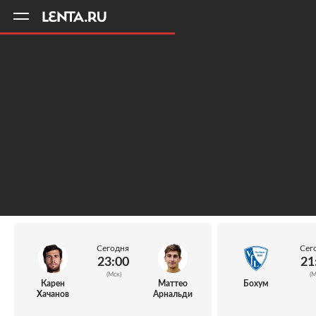
11
A
Сегодня
Сег
23:00
21
(Мск)
(М
Карен
Маттео
Бохум
Хачанов
Арнальди