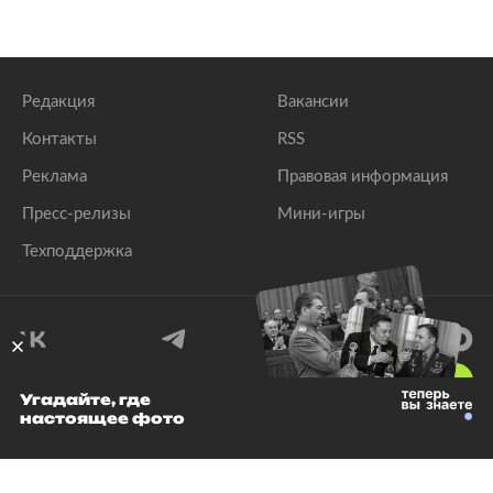
Редакция
Вакансии
Контакты
RSS
Реклама
Правовая информация
Пресс-релизы
Мини-игры
Техподдержка
18
+
Угадайте, где
настоящее фото
© 1999–2026 Все права защищены.
ООО «Лента.Ру»
Лента добра