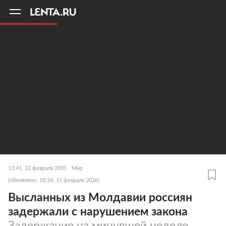
11
A
13:41, 22 февраля 2005
Мир
(обновлено: 18:34, 15 февраля 2026)
Высланных из Молдавии россиян
задержали с нарушением закона
Задержание на минувшей неделе