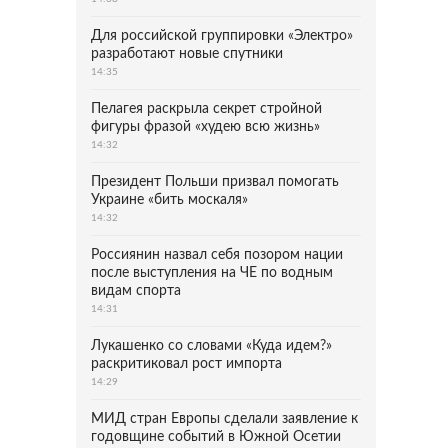
Для российской группировки «Электро»
разработают новые спутники
14:35
Пелагея раскрыла секрет стройной
фигуры фразой «худею всю жизнь»
14:32
Президент Польши призвал помогать
Украине «бить москаля»
14:32
Россиянин назвал себя позором нации
после выступления на ЧЕ по водным
видам спорта
14:31
Лукашенко со словами «Куда идем?»
раскритиковал рост импорта
14:29
МИД стран Европы сделали заявление к
годовщине событий в Южной Осетии