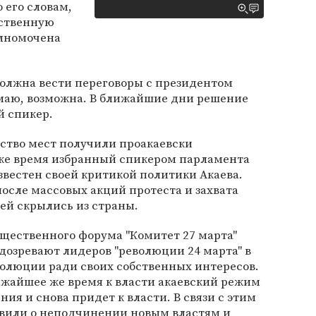
 его словам,
рственную
олномочена
должна вести переговоры с президентом
умаю, возможна. В ближайшие дни решение
й спикер.
ство мест получили проакаевски
 же время избранный спикером парламента
известен своей критикой политики Акаева.
после массовых акций протеста и захвата
ей скрылись из страны.
щественного форума "Комитет 27 марта"
дозревают лидеров "революции 24 марта" в
волюции ради своих собственных интересов.
ижайшее же время к власти акаевский режим
ия и снова придет к власти. В связи с этим
вили о неподчинении новым властям и