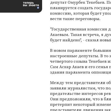
депутат Омурбек Текебаев. По
планируется создать госуда
комиссию, которая будет уп
вести такие переговоры.
"Государственная комиссия 
Акаевым. Такая встреча, я д
будет найдено", - сказал новы
В новом парламенте большин
настроенные депутаты. В то
четвертого созыва Текебаев 
Сам Аскар Акаев и его семья 
здания парламента оппозици
Между тем представители об
заявили журналистам, что по
предательстве интересов ре
Они предположили, что в бл
претерпит некоторый изменен
представители движения зая