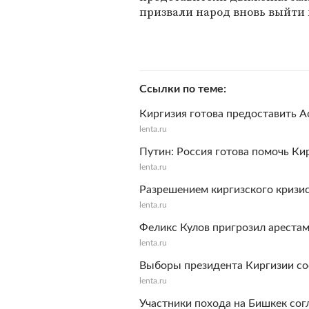
призвали народ вновь выйти 
Ссылки по теме
Киргизия готова предоставить А
lenta.ru
Путин: Россия готова помочь Ки
lenta.ru
Разрешением киргизского кризи
lenta.ru
Феликс Кулов пригрозил арестам
lenta.ru
Выборы президента Киргизии со
lenta.ru
Участники похода на Бишкек сог