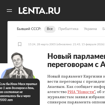
11
A
Бывший СССР
Все
Прибалтика
Украина
Б
15:24, 28 марта 2005
(обновлено: 21:43, 15 февраля 2026)
Новый парламен
переговорам с 
Новый парламент Киргизии 
вести переговоры с президе
Если бы Илон Маск тратил
Акаевым. Как сообщает инф
по 1 млн долларов в день,
агентство
РИА "Новости"
, об 
его состояние не
журналистам заявил избранн
закончилось бы и через
2000 лет
спикером парламента оппоз