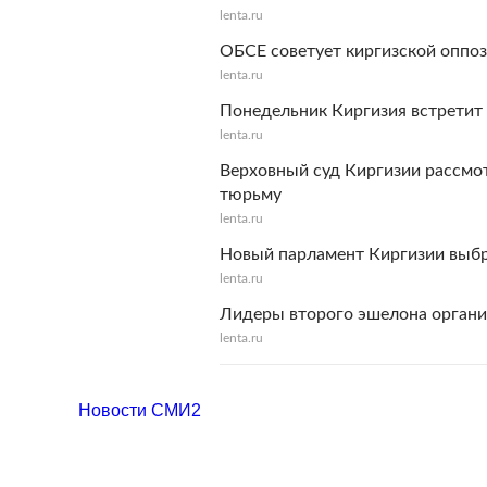
lenta.ru
ОБСЕ советует киргизской оппо
lenta.ru
Понедельник Киргизия встретит
lenta.ru
Верховный суд Киргизии рассмот
тюрьму
lenta.ru
Новый парламент Киргизии выбр
lenta.ru
Лидеры второго эшелона органи
lenta.ru
Новости СМИ2