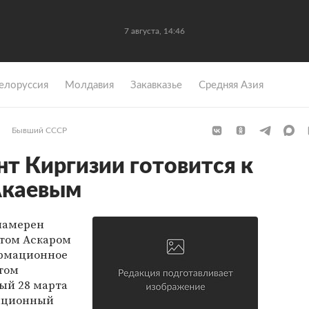
7 августа, 14:46
елоруссия
Молдавия
Закавказье
Средняя Азия
Бывший СССР
т Киргизии готовится к
Акаевым
намерен
нтом Аскаром
ормационное
этом
ый 28 марта
иционный