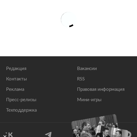
Редакция
Вакансии
Контакты
RSS
Реклама
Правовая информация
Пресс-релизы
Мини-игры
Техподдержка