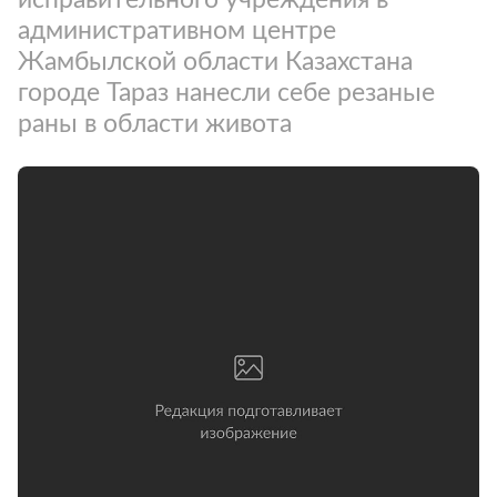
административном центре
Жамбылской области Казахстана
городе Тараз нанесли себе резаные
раны в области живота