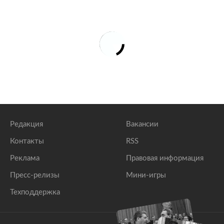
Редакция
Вакансии
Контакты
RSS
Реклама
Правовая информация
Пресс-релизы
Мини-игры
Техподдержка