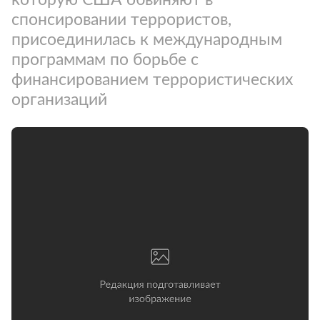
спонсировании террористов,
присоединилась к международным
программам по борьбе с
финансированием террористических
организаций