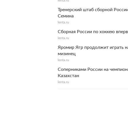
lenta.ru
Тренерский штаб сборной России
Семина
lenta.ru
Сборная России по хоккею впер
lenta.ru
Яромир Ягр продолжит играть н
мизинец
lenta.ru
Соперниками России на чемпион
Казахстан
lenta.ru