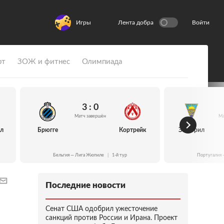
Игры
Лента добра
Войти
рт
ЗОЖ и фитнес
Олимпиада
3 : 0
Матч завершён
Ма
йл
Брюгге
Кортрейк
Эшторил
Бельгия — Лига Жюпиле
|
1-й тур
Португалия 
Последние новости
Сенат США одобрил ужесточение
санкций против России и Ирана. Проект