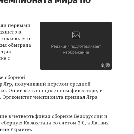
чемпионата мира по
али первыми
дящего в
хоккею. Это
ехия обыграла
веция
ке с
ве сборной
р Ягр, получивший перелом средней
ке. Он играл в специальном фиксаторе, и
. Оргкомитет чемпионата признал Ягра
ие в четвертьфинал сборные Белоруссии и
сборную Казахстана со счетом 2:0, а Латвия
ение Украине.