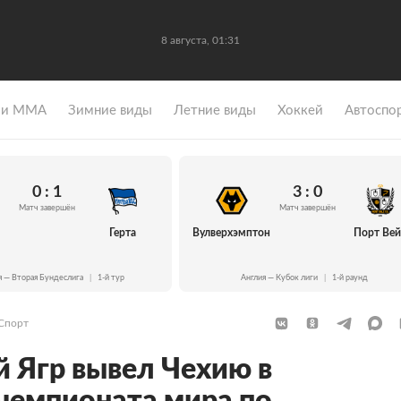
8 августа, 01:31
 и ММА
Зимние виды
Летние виды
Хоккей
Автоспо
0 : 1
3 : 0
Матч завершён
Матч завершён
Герта
Вулверхэмптон
Порт Ве
я — Вторая Бундеслига
|
1-й тур
Англия — Кубок лиги
|
1-й раунд
Спорт
 Ягр вывел Чехию в