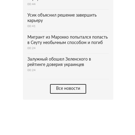
00:44
Усик объяснил решение завершить
карьеру
00:41
Мигрант из Марокко попытался попасть
в Сеуту необычным способом и погиб
00:24
Залужный обошел Зеленского в
рейтинге доверия украинцев
00:24
Все новости