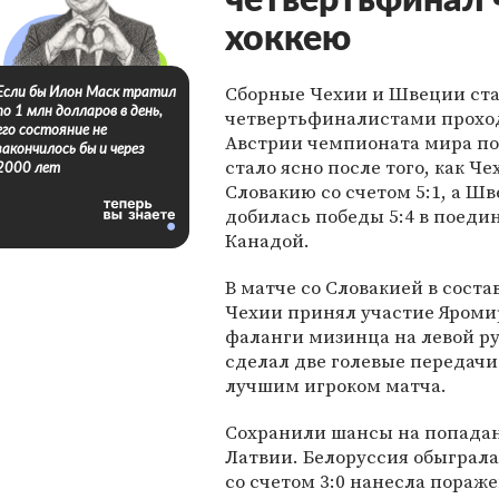
четвертьфинал 
хоккею
Сборные Чехии и Швеции ст
Если бы Илон Маск тратил
по 1 млн долларов в день,
четвертьфиналистами прохо
его состояние не
Австрии чемпионата мира по 
закончилось бы и через
стало ясно после того, как Ч
2000 лет
Словакию со счетом 5:1, а Ш
добилась победы 5:4 в поедин
Канадой.
В матче со Словакией в соста
Чехии принял участие Яроми
фаланги мизинца на левой ру
сделал две голевые передачи
лучшим игроком матча.
Сохранили шансы на попадан
Латвии. Белоруссия обыграла 
со счетом 3:0 нанесла пораж