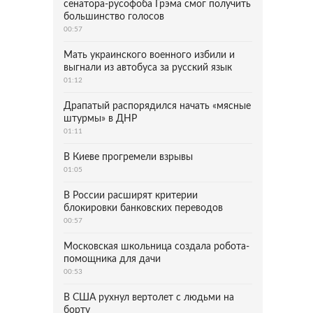
сенатора-русофоба Грэма смог получить
большинство голосов
00:57
Мать украинского военного избили и
выгнали из автобуса за русский язык
01:12
Драпатый распорядился начать «мясные
штурмы» в ДНР
01:11
В Киеве прогремели взрывы
01:05
В России расширят критерии
блокировки банковских переводов
00:57
Московская школьница создала робота-
помощника для дачи
00:53
В США рухнул вертолет с людьми на
борту