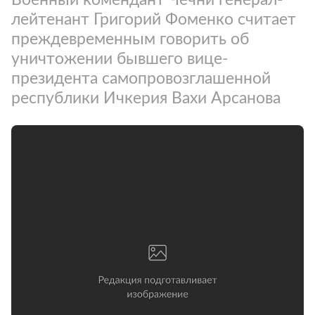
лейтенант Григорий Фоменко считает
преждевременным говорить об
уничтожении бывшего вице-
президента самопровозглашенной
республики Ичкерия Вахи Арсанова