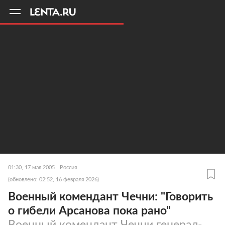
11
A
01:30, 17 мая 2005
Россия
(обновлено: 02:52, 16 февраля 2026)
Военный комендант Чечни: "Говорить
о гибели Арсанова пока рано"
Военный комендант Чечни генерал-