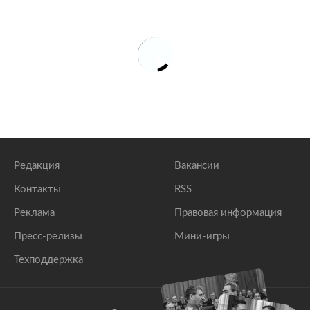
Редакция
Вакансии
Контакты
RSS
Реклама
Правовая информация
Пресс-релизы
Мини-игры
Техподдержка