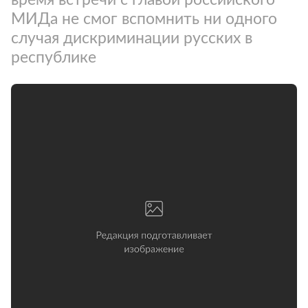
МИДа не смог вспомнить ни одного
случая дискриминации русских в
республике