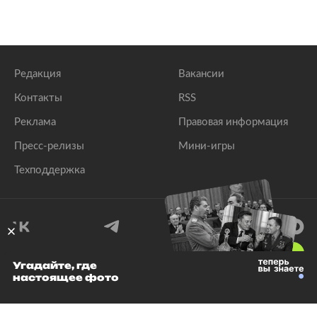
Редакция
Вакансии
Контакты
RSS
Реклама
Правовая информация
Пресс-релизы
Мини-игры
Техподдержка
18
+
Угадайте, где
настоящее фото
© 1999–2026 Все права защищены.
ООО «Лента.Ру»