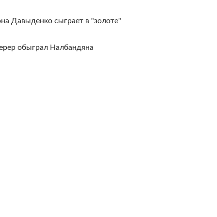
на Давыденко сыграет в "золоте"
дерер обыграл Налбандяна