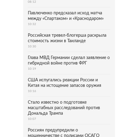
08:12
Павлюченко предсказал исход матча
между «Спартаком» и «Краснодаром»
10:32
Российская тревел-блогерша раскрыла
стоимость жизни в Таиланде
10:30
Глава МВД Германии сделал заявление о
гибридной войне против ФРГ
10:19
США испугались реакции России и
Китая на истощение запасов оружия
10:16
Стало известно о подготовке
масштабных расследований против
Дональда Трампа
10:07
Россиян предупредили о
мошенничестве с полисами ОСАГО