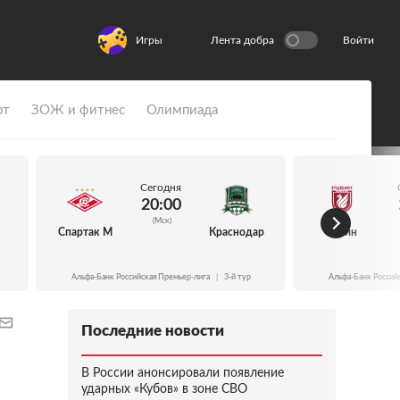
Игры
Лента добра
Войти
рт
ЗОЖ и фитнес
Олимпиада
Сегодня
20:00
(Мск)
Спартак М
Краснодар
Рубин
Альфа-Банк Российская Премьер-лига
|
3-й тур
Альфа-Банк Россий
Последние новости
В России анонсировали появление
ударных «Кубов» в зоне СВО