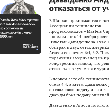
Давыденко Анд
отказаться от у
В Шанхае продолжается итог
Если бы Илон Маск тратил
по 1 млн долларов в день,
Ассоциации теннисистов
его состояние не
профессионалов – Masters Cup
закончилось бы и через
понедельник 14 ноября росс
2000 лет
Николай Давыденко за 1 час 
обыграл в двух сетах америк
Агасси со счетом 6:4, 6:2. Пос
поражения американец на пр
конференции заявил, что ре
отказаться от участия в турни
В первом сете оба теннисист
счета 4:4, а затем Давыденко
он взял свою подачу и выигра
дважды брал подачу опытней
Давыденко и Агасси по итога