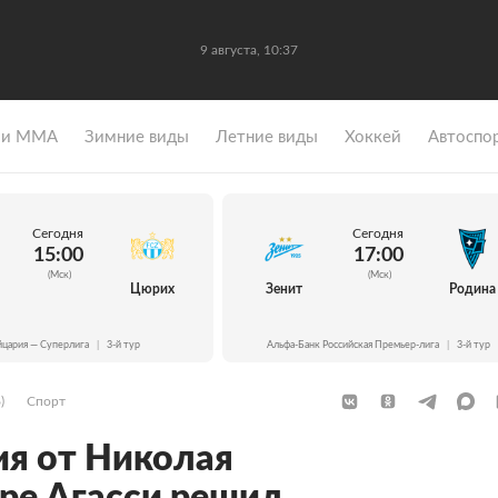
9 августа, 10:37
 и ММА
Зимние виды
Летние виды
Хоккей
Автоспо
Сегодня
Сегодня
15:00
17:00
(Мск)
(Мск)
Цюрих
Зенит
Родина
цария — Суперлига
|
3-й тур
Альфа-Банк Российская Премьер-лига
|
3-й тур
)
Спорт
я от Николая