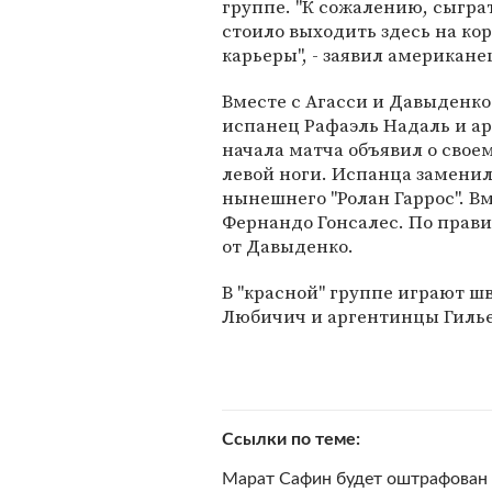
группе. "К сожалению, сыграт
стоило выходить здесь на кор
карьеры", - заявил американе
Вместе с Агасси и Давыденко
испанец Рафаэль Надаль и арг
начала матча объявил о своем
левой ноги. Испанца замени
нынешнего "Ролан Гаррос". В
Фернандо Гонсалес. По прав
от Давыденко.
В "красной" группе играют ш
Любичич и аргентинцы Гилье
Ссылки по теме
Марат Сафин будет оштрафован з