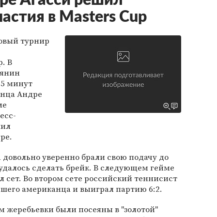
ре Агасси решил
частия в Masters Cup
овый турнир
. В
иянин
15 минут
анца Андре
ле
есс-
шил
ре.
а довольно уверенно брали свою подачу до
 удалось сделать брейк. В следующем гейме
л сет. Во втором сете российский теннисист
шего американца и выиграл партию 6:2.
м жеребьевки были посеяны в "золотой"