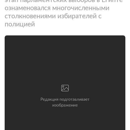
ознаменовался многочисленными
столкновениями избирателей с
полицией