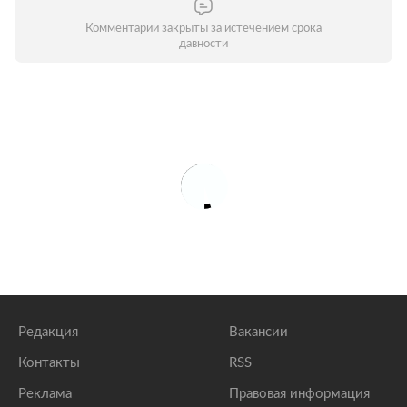
Комментарии закрыты за истечением срока
давности
Редакция
Вакансии
Контакты
RSS
Реклама
Правовая информация