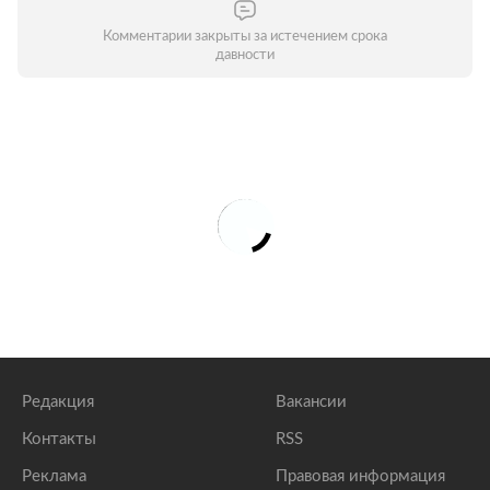
Комментарии закрыты за истечением срока
давности
Редакция
Вакансии
Контакты
RSS
Реклама
Правовая информация