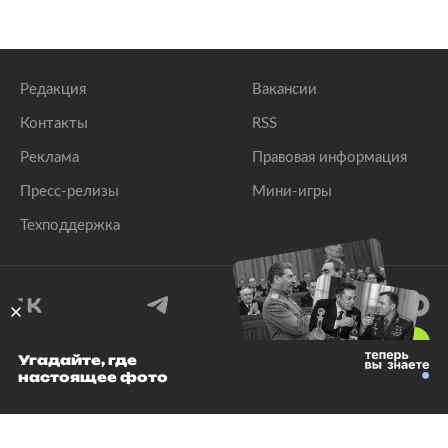
Редакция
Вакансии
Контакты
RSS
Реклама
Правовая информация
Пресс-релизы
Мини-игры
Техподдержка
18
+
Угадайте, где
настоящее фото
© 1999–2026 Все права защищены.
ООО «Лента.Ру»
Лента добра