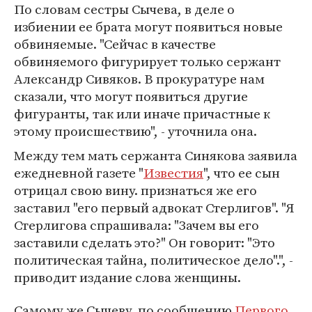
По словам сестры Сычева, в деле о
избиении ее брата могут появиться новые
обвиняемые. "Сейчас в качестве
обвиняемого фигурирует только сержант
Александр Сивяков. В прокуратуре нам
сказали, что могут появиться другие
фигуранты, так или иначе причастные к
этому происшествию", - уточнила она.
Между тем мать сержанта Синякова заявила
ежедневной газете "
Известия
", что ее сын
отрицал свою вину. признаться же его
заставил "его первый адвокат Стерлигов". "Я
Стерлигова спрашивала: "Зачем вы его
заставили сделать это?" Он говорит: "Это
политическая тайна, политическое дело".", -
приводит издание слова женщины.
Самому же Сычеву, по сообщению
Первого