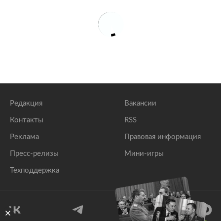
Редакция
Вакансии
Контакты
RSS
Реклама
Правовая информация
Пресс-релизы
Мини-игры
Техподдержка