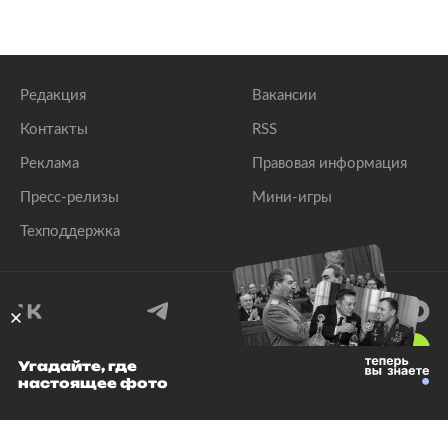
Редакция
Вакансии
Контакты
RSS
Реклама
Правовая информация
Пресс-релизы
Мини-игры
Техподдержка
18
+
Угадайте, где
настоящее фото
© 1999–2026 Все права защищены.
ООО «Лента.Ру»
Лента добра