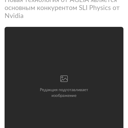
основным конкурентом SLI Physics от
Nvidia