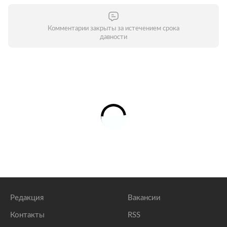
Комментарии закрыты за истечением срока
давности
Редакция
Вакансии
Контакты
RSS