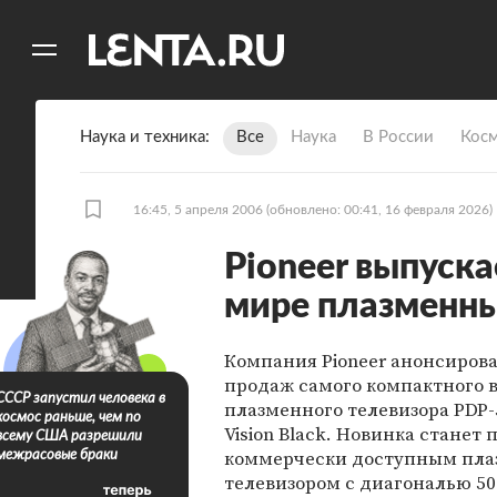
11
A
Наука и техника
Все
Наука
В России
Кос
16:45, 5 апреля 2006
(обновлено: 00:41, 16 февраля 2026)
Pioneer выпуск
мире плазменны
Компания Pioneer анонсирова
продаж самого компактного 
СССР запустил человека в
плазменного телевизора PDP-
космос раньше, чем по
Vision Black. Новинка станет
всему США разрешили
коммерчески доступным пл
межрасовые браки
телевизором с диагональю 5