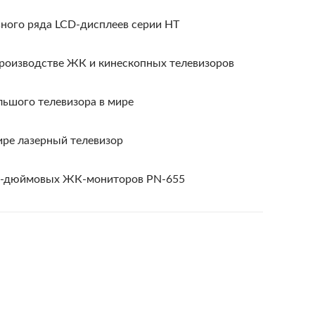
ьного ряда LCD-дисплеев серии HT
производстве ЖК и кинескопных телевизоров
льшого телевизора в мире
мире лазерный телевизор
 65-дюймовых ЖК-мониторов PN-655