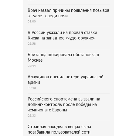
Врач назвал причины появления позывов
в туалет среди ночи
03:00
В России указали на провал ставки
Киева на западное «чудо-оружие»
02:58
Британца шокировала обстановка в
Москве
02:44
Алаудинов оценил потери украинской
армии
02:40
Российского спортсмена вызвали на
допинг-контроль после победы на
чемпионате Европы
02:33
Странная находка в вещах сына
позабавила пользователей сети