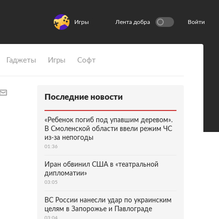
Игры
Лента добра
Войти
Гаджеты
Игры
Софт
Последние новости
«Ребенок погиб под упавшим деревом».
В Смоленской области ввели режим ЧС
из-за непогоды
01:36
Иран обвинил США в «театральной
дипломатии»
03:05
ВС России нанесли удар по украинским
целям в Запорожье и Павлограде
03:04