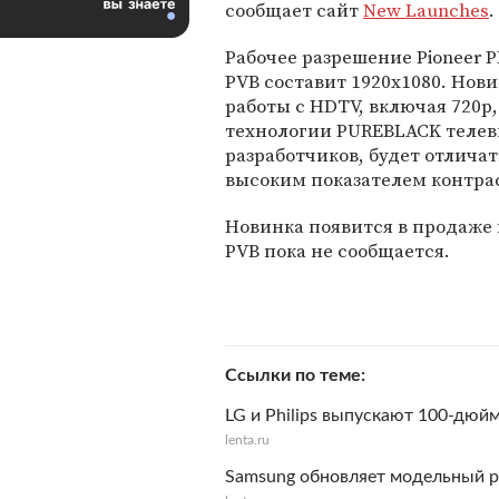
сообщает сайт
New Launches
.
Рабочее разрешение Pioneer 
PVB составит 1920х1080. Но
работы с HDTV, включая 720p,
технологии PUREBLACK телеви
разработчиков, будет отлича
высоким показателем контра
Новинка появится в продаже в
PVB пока не сообщается.
Ссылки по теме
LG и Philips выпускают 100-дю
lenta.ru
Samsung обновляет модельный ря