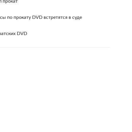
л прокат
ы по прокату DVD встретятся в суде
иратских DVD