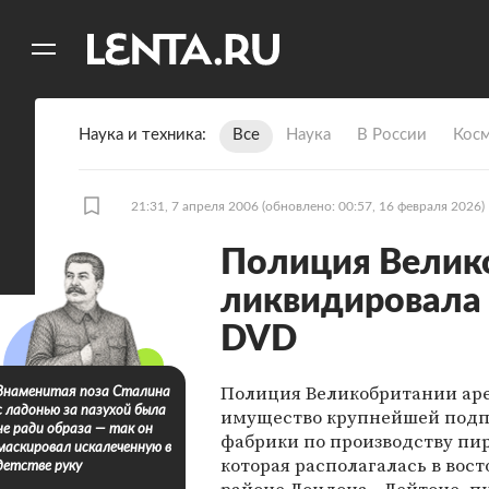
11
A
Наука и техника
Все
Наука
В России
Кос
21:31, 7 апреля 2006
(обновлено: 00:57, 16 февраля 2026)
Полиция Велик
ликвидировала 
DVD
Полиция Великобритании ар
Знаменитая поза Сталина
с ладонью за пазухой была
имущество крупнейшей под
не ради образа — так он
фабрики по производству пи
маскировал искалеченную в
которая располагалась в вос
детстве руку