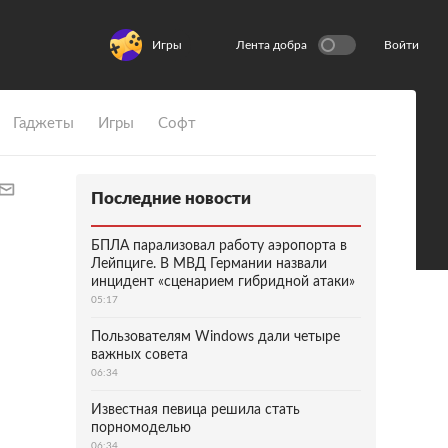
Игры
Лента добра
Войти
Гаджеты
Игры
Софт
Последние новости
БПЛА парализовал работу аэропорта в
Лейпциге. В МВД Германии назвали
инцидент «сценарием гибридной атаки»
05:17
Пользователям Windows дали четыре
важных совета
06:34
Известная певица решила стать
порномоделью
06:34