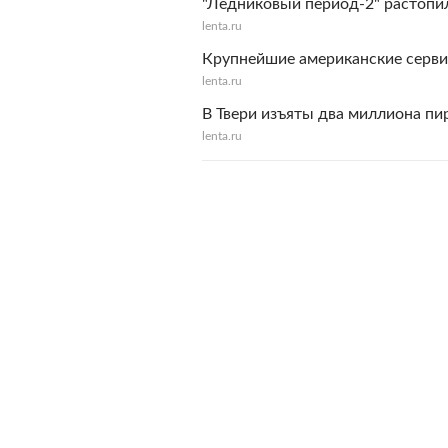
"Ледниковый период-2" растопи
lenta.ru
Крупнейшие американские сервис
lenta.ru
В Твери изъяты два миллиона п
lenta.ru