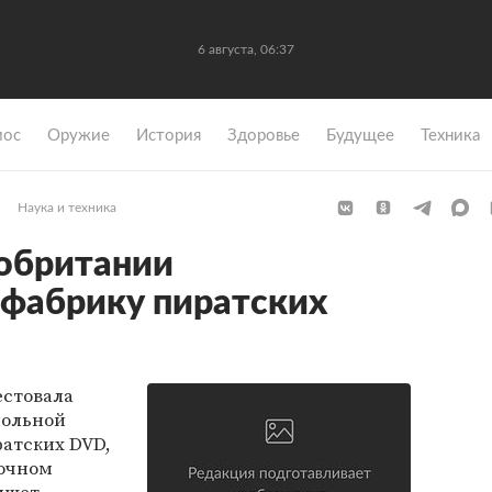
6 августа, 06:37
мос
Оружие
История
Здоровье
Будущее
Техника
Наука и техника
обритании
фабрику пиратских
естовала
польной
ратских DVD,
точном