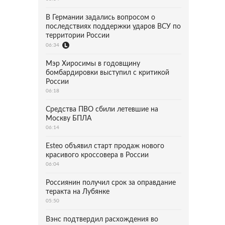
В Германии задались вопросом о
последствиях поддержки ударов ВСУ по
территории России
06:34
Мэр Хиросимы в годовщину
бомбардировки выступил с критикой
России
06:18
Средства ПВО сбили летевшие на
Москву БПЛА
06:14
Esteo объявил старт продаж нового
красивого кроссовера в России
06:04
Россиянин получил срок за оправдание
теракта на Лубянке
05:50
Вэнс подтвердил расхождения во